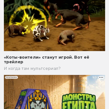
«Коты-воители» станут игрой. Вот её
трейлер
И когда там мультсериал?
РЕКЛАМА