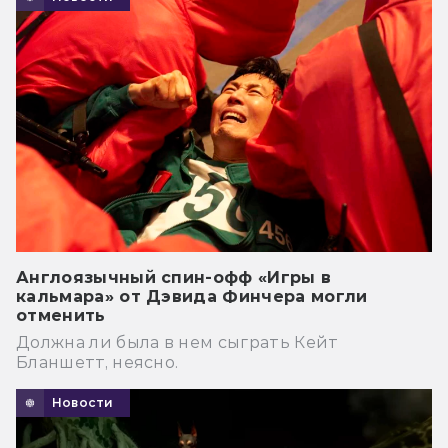
Англоязычный спин-офф «Игры в
кальмара» от Дэвида Финчера могли
отменить
Должна ли была в нем сыграть Кейт
Бланшетт, неясно.
Новости