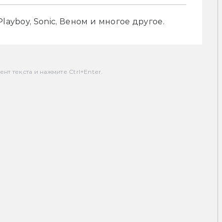
layboy, Sonic, Веном и многое другое.
т текста и нажмите Ctrl+Enter.