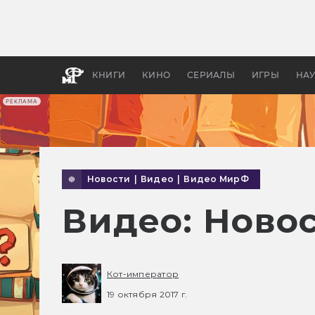
Какие
авгус
апока
детск
КНИГИ
КИНО
СЕРИАЛЫ
ИГРЫ
НА
РЕКЛАМА
Новости
|
Видео
|
Видео МирФ
Видео: Новос
Кот-император
19 октября 2017 г.