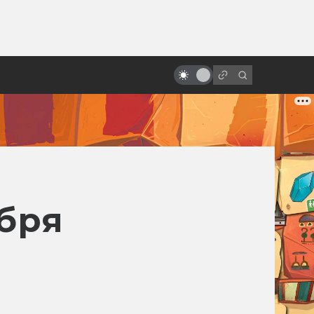
ы»:
Фильмы и сериалы по книгам:
ыло
точные экранизации фантастики
и фэнтези
ября