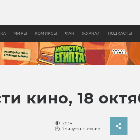
 фильмы смотреть в
Как создавались «Страшил
те 2026? В мире —
фильм, без которого не б
липсис, в России —
бы «Властелина колец»
ие комедии
УКА
МИРЫ
КОМИКСЫ
ФАН
ЖУРНАЛ
ПОДКАСТЫ
ти кино, 18 окт
2034
1 минута на чтение