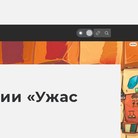
ы»:
ыло
«Изгой-один»: вырезанные
сцены и альтернативный финал
сии «Ужас