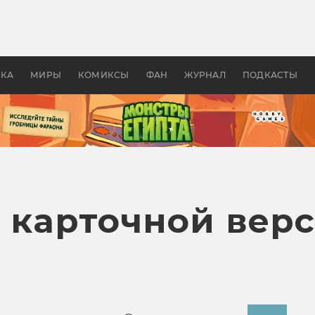
 фильмы смотреть в
Как создавались «Страшил
те 2026? В мире —
фильм, без которого не б
липсис, в России —
бы «Властелина колец»
ие комедии
УКА
МИРЫ
КОМИКСЫ
ФАН
ЖУРНАЛ
ПОДКАСТЫ
р карточной вер