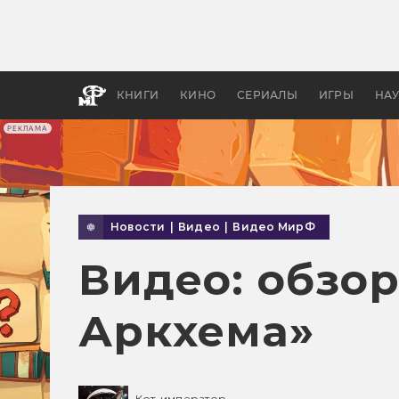
Какие
авгус
апока
детск
КНИГИ
КИНО
СЕРИАЛЫ
ИГРЫ
НА
РЕКЛАМА
Новости
|
Видео
|
Видео МирФ
Видео: обзо
Аркхема»
Кот-император