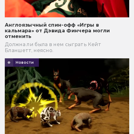
Англоязычный спин-офф «Игры в
кальмара» от Дэвида Финчера могли
отменить
Должна ли была в нем сыграть Кейт
Бланшетт, неясно.
Новости