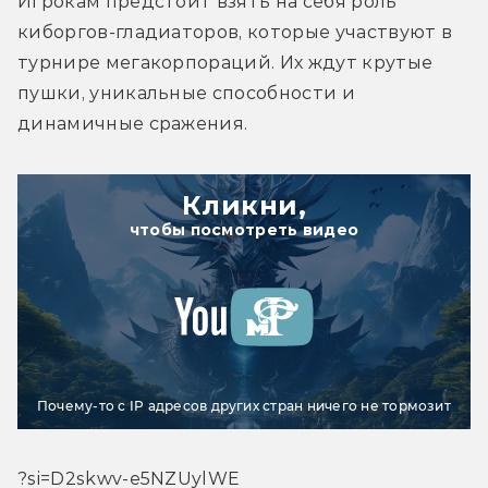
Игрокам предстоит взять на себя роль 
киборгов-гладиаторов, которые участвуют в 
турнире мегакорпораций. Их ждут крутые 
пушки, уникальные способности и 
динамичные сражения.
Кликни,
чтобы посмотреть видео
Почему-то с IP адресов других стран ничего не тормозит
?si=D2skwv-e5NZUylWE