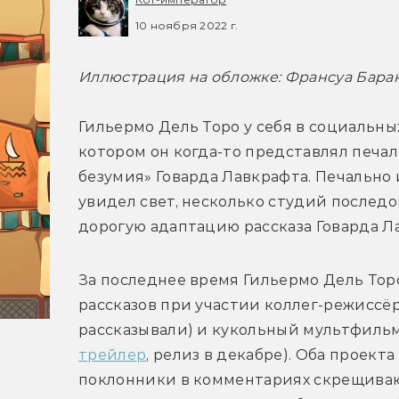
10 ноября 2022 г.
Иллюстрация на обложке: Франсуа Бара
Гильермо Дель Торо у себя в социальных
котором он когда-то представлял печа
безумия» Говарда Лавкрафта. Печально 
увидел свет, несколько студий последо
дорогую адаптацию рассказа Говарда Л
За последнее время Гильермо Дель Торо
рассказов при участии коллег-режиссёр
рассказывали) и кукольный мультфильм
трейлер
, релиз в декабре). Оба проекта
поклонники в комментариях скрещивают