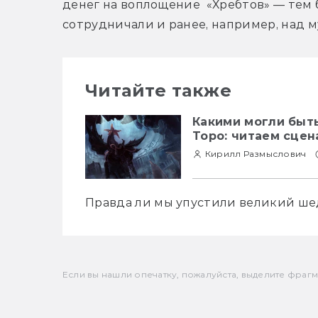
денег на воплощение  «Хребтов» — тем 
сотрудничали и ранее, например, над 
Читайте также
Какими могли быт
Торо: читаем сцен
Кирилл Размыслович
Правда ли мы упустили великий ше
Если вы нашли опечатку, пожалуйста, выделите фрагмен