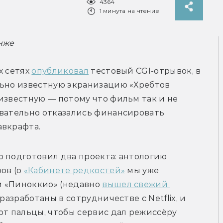
4364
1 минута на чтение
нже
 сетях 
опубликовал
 тестовый CGI-отрывок, в 
льно известную экранизацию «Хребтов 
известную — потому что фильм так и не 
вательно отказались финансировать 
авкрафта.
 подготовил два проекта: антологию 
ов (о 
«Кабинете редкостей»
 мы уже 
 «Пиноккио» (недавно 
вышел свежий 
 разработаны в сотрудничестве с Netflix, и 
 пальцы, чтобы сервис дал режиссёру 