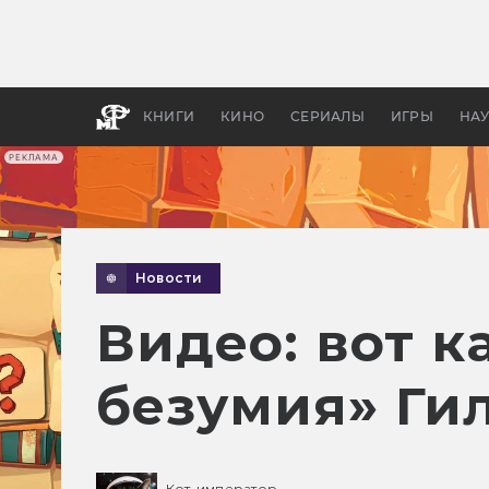
Как с
фильм
бы «В
КНИГИ
КИНО
СЕРИАЛЫ
ИГРЫ
НА
РЕКЛАМА
Новости
Видео: вот к
безумия» Ги
Кот-император