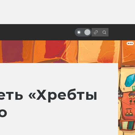
от
Фильмы ужасов, ставшие
реальностью
еть «Хребты
о