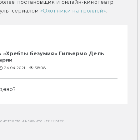
более, постановщик и онлайн-кинотеатр 
мультсериалом 
«Охотники на троллей»
.
ь «Хребты безумия» Гильермо Дель
арии
24.04.2021
51808
девр?
т текста и нажмите Ctrl+Enter.