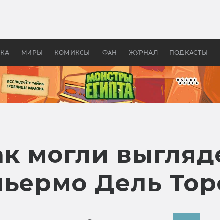
оздавались «Страшилы»:
«Одиссея» Нолана: что эт
, без которого не было
фильм сделал с Гомером и
ластелина колец»
Древней Грецией
УКА
МИРЫ
КОМИКСЫ
ФАН
ЖУРНАЛ
ПОДКАСТЫ
ак могли выгляд
льермо Дель Тор