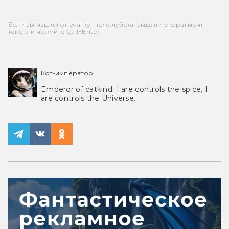
Если вы нашли опечатку, пожалуйста, выделите фрагмент
текста и нажмите Ctrl+Enter.
Кот-император
Emperor of catkind. I are controls the spice, I
are controls the Universe.