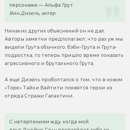
персонаже — Альфа Грут.
Вин Дизель, актёр
Никаких других объяснений он не дал. 
Авторы заметки предполагают, что раз уж мы 
видели Грута обычного, бэби-Грута и Грута-
подростка, то теперь пришло время показать 
агрессивного и брутального Грута.
А ещё Дизель проболтался о том, что в новом 
«Торе» Тайки Вайтити появятся герои из 
отряда Стражи Галактики.
С нетерпением жду, когда мой 
друг Джеймс Ганн превзойдет себя со 