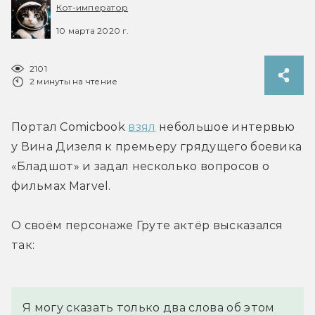
Кот-император
10 марта 2020 г.
2101
2 минуты на чтение
Портал Comicbook 
взял
 небольшое интервью 
у Вина Дизеля к премьеру грядущего боевика 
«Бладшот» и задал несколько вопросов о 
фильмах Marvel.
О своём персонаже Груте актёр высказался 
так:
Я могу сказать только два слова об этом 