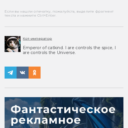
Если вы нашли опечатку, пожалуйста, выделите фрагмент
текста и нажмите Ctrl+Enter.
Кот-император
Emperor of catkind. I are controls the spice, I
are controls the Universe.