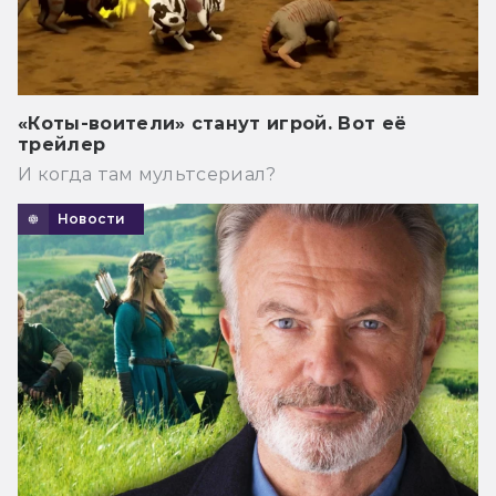
«Коты-воители» станут игрой. Вот её
трейлер
И когда там мультсериал?
Новости