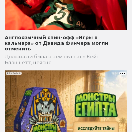
Англоязычный спин-офф «Игры в
кальмара» от Дэвида Финчера могли
отменить
Должна ли была в нем сыграть Кейт
Бланшетт, неясно.
РЕКЛАМА