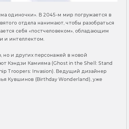
а одиночки». В 2045-м мир погружается в 
ятого отдела нанимают, чтобы разобраться 
вается себя «постчеловеком», обладающим 
 и интеллектом.
 но и других персонажей в новой 
 Кэндзи Камияма (Ghost in the Shell: Stand 
ip Troopers: Invasion). Ведущий дизайнер 
 Кувшинов (Birthday Wonderland), уже 