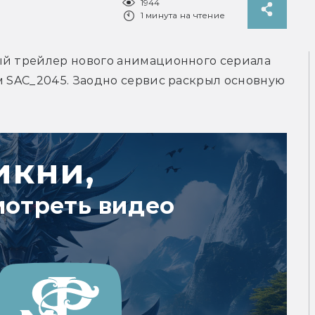
1944
1 минута на чтение
ый трейлер нового анимационного сериала 
м SAC_2045. Заодно сервис раскрыл основную 
икни,
мотреть видео