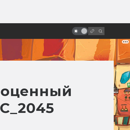
ы»:
ыло
Первые сцены, которые круче
всего остального фильма
лноценный
AC_2045