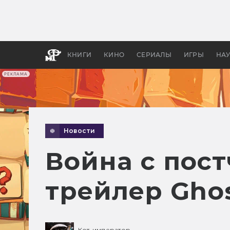
Какие
авгус
апока
детск
КНИГИ
КИНО
СЕРИАЛЫ
ИГРЫ
НА
РЕКЛАМА
Новости
Война с пос
трейлер Ghost
Кот-император