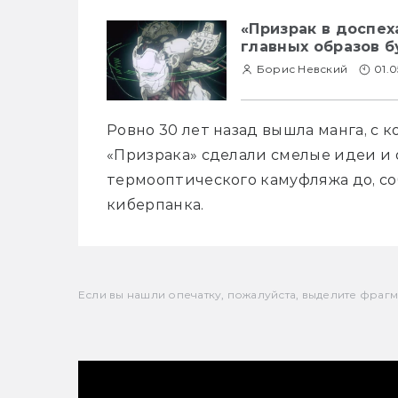
«Призрак в доспех
главных образов 
Борис Невский
01.0
Ровно 30 лет назад вышла манга, с 
«Призрака» сделали смелые идеи и об
термооптического камуфляжа до, соб
киберпанка.
Если вы нашли опечатку, пожалуйста, выделите фрагмен