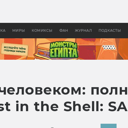
 фильмы смотреть в
Как создавались «Страшил
те 2026? В мире —
фильм, без которого не б
липсис, в России —
бы «Властелина колец»
ие комедии
УКА
МИРЫ
КОМИКСЫ
ФАН
ЖУРНАЛ
ПОДКАСТЫ
тчеловеком: по
 in the Shell: S