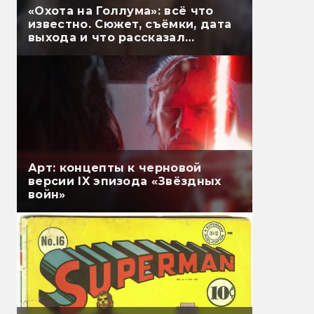
«Охота на Голлума»: всё что
известно. Сюжет, съёмки, дата
выхода и что рассказал
Гэндальф
Арт: концепты к черновой
версии IX эпизода «Звёздных
войн»