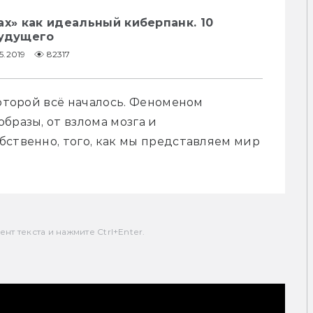
ах» как идеальный киберпанк. 10
будущего
5.2019
82317
которой всё началось. Феноменом 
разы, от взлома мозга и 
ственно, того, как мы представляем мир 
т текста и нажмите Ctrl+Enter.