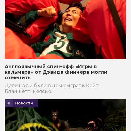
Англоязычный спин-офф «Игры в
кальмара» от Дэвида Финчера могли
отменить
Должна ли была в нем сыграть Кейт
Бланшетт, неясно.
Новости