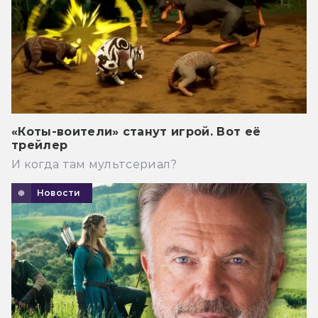
«Коты-воители» станут игрой. Вот её
трейлер
И когда там мультсериал?
Новости