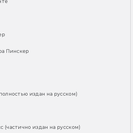
нте
ер
ара Пинскер
полностью издан на русском)
с (частично издан на русском)