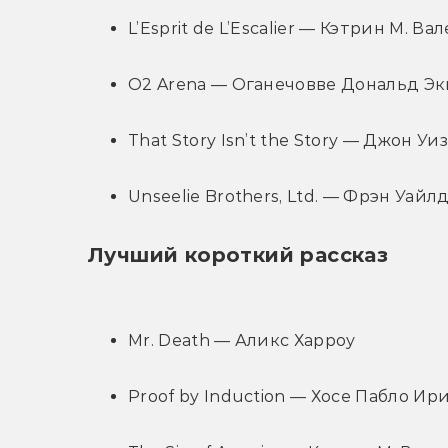
L’Esprit de L’Escalier — Кэтрин М. Ва
O2 Arena — Оганечовве Дональд Э
That Story Isn’t the Story — Джон Уи
Unseelie Brothers, Ltd. — Фрэн Уайл
Лучший короткий рассказ
Mr. Death — Аликс Харроу
Proof by Induction — Хосе Пабло Ир