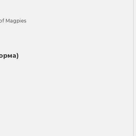
 of Magpies
орма)