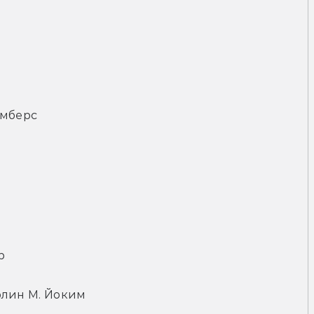
амберс
р
ролин М. Йоким