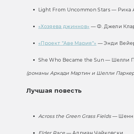
Light From Uncommon Stars — Рика
«Хозяева джиннов»
 — Ф. Джели Кла
«Проект "Аве Мария"»
 — Энди Вейе
She Who Became the Sun — Шелли 
(романы Аркади Мартин и Шелли Паркер
Лучшая повесть
Across the Green Grass Fields
 — Шенн
Elder Race
 — Адриан Чайковски