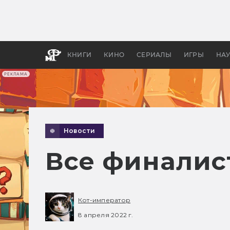
Какие
авгус
апока
детск
КНИГИ
КИНО
СЕРИАЛЫ
ИГРЫ
НА
РЕКЛАМА
Новости
Все финалис
Кот-император
8 апреля 2022 г.