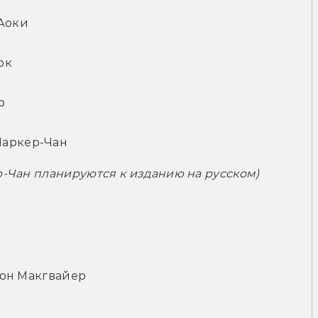
 Аоки
рк
р
Паркер-Чан
-Чан планируются к изданию на русском)
он Макгвайер