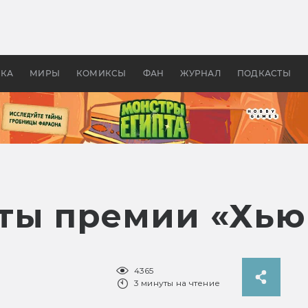
 фильмы смотреть в
Как создавались «Страшил
те 2026? В мире —
фильм, без которого не б
липсис, в России —
бы «Властелина колец»
ие комедии
УКА
МИРЫ
КОМИКСЫ
ФАН
ЖУРНАЛ
ПОДКАСТЫ
ты премии «Хью
4365
3 минуты на чтение