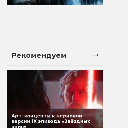
Рекомендуем
Арт: концепты к черновой
версии IX эпизода «Звёздных
войн»