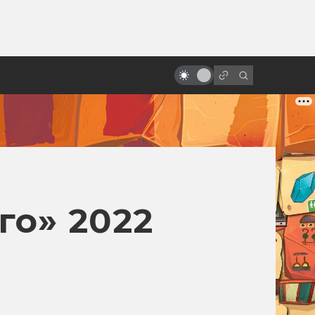
ы»:
«Бездна»: великолепный
ыло
подводный ад Джеймса
Кэмерона
го» 2022