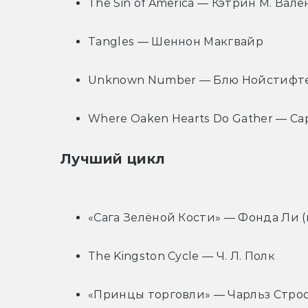
The Sin of America — Кэтрин М. Вале
Tangles — Шеннон Макгвайр
Unknown Number — Блю Нойстифт
Where Oaken Hearts Do Gather — С
Лучший цикл
«Сага Зелёной Кости» — Фонда Ли (
The Kingston Cycle — Ч. Л. Полк
«Принцы торговли» — Чарльз Строс