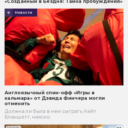
«Созданный в Бездне: Тайна пробуждения»
Новости
Англоязычный спин-офф «Игры в
кальмара» от Дэвида Финчера могли
отменить
Должна ли была в нем сыграть Кейт
Бланшетт, неясно.
РЕКЛАМА