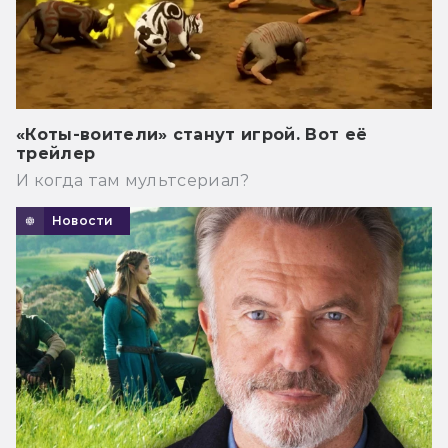
«Коты-воители» станут игрой. Вот её
трейлер
И когда там мультсериал?
Новости