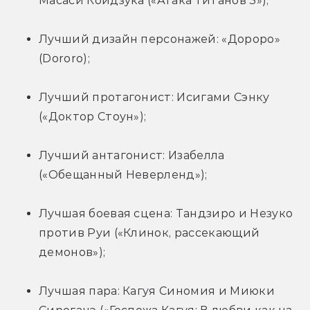
Масаси Коидзука («Атака титанов 3»);
Лучший дизайн персонажей: «Дороро» 
(Dororo);
Лучший протагонист: Исигами Сэнку 
(«Доктор Стоун»);
Лучший антагонист: Изабелла 
(«Обещанный Неверленд»);
Лучшая боевая сцена: Тандзиро и Незуко 
против Руи («Клинок, рассекающий 
демонов»);
Лучшая пара: Кагуя Синомия и Миюки 