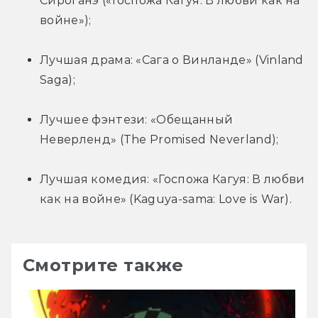
Сироганэ («Госпожа Кагуя: В любви как на 
войне»);
Лучшая драма: «Сага о Винланде» (Vinland 
Saga);
Лучшее фэнтези: «Обещанный 
Неверленд» (The Promised Neverland);
Лучшая комедия: «Госпожа Кагуя: В любви 
как на войне» (Kaguya-sama: Love is War).
Смотрите также