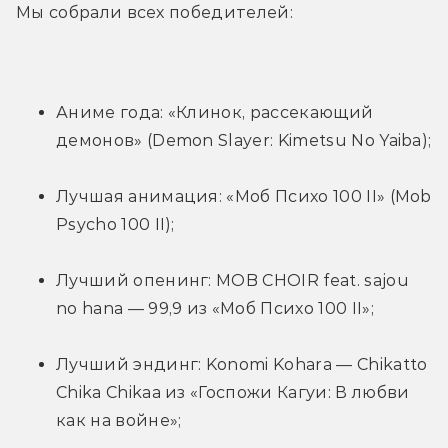
Мы собрали всех победителей:
Аниме года: «Клинок, рассекающий 
демонов» (Demon Slayer: Kimetsu No Yaiba);
Лучшая анимация: «Моб Психо 100 II» (Mob 
Psycho 100 II);
Лучший опенинг: MOB CHOIR feat. sajou 
no hana — 99,9 из «Моб Психо 100 II»;
Лучший эндинг: Konomi Kohara — Chikatto 
Chika Chikaa из «Госпожи Кагуи: В любви 
как на войне»;