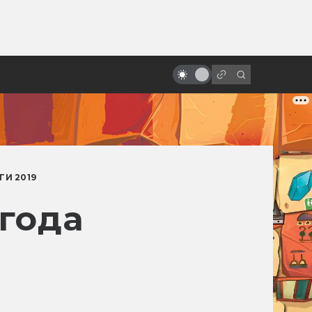
ы»:
ыло
5 лучших фильмов о вампирах
ГИ 2019
года