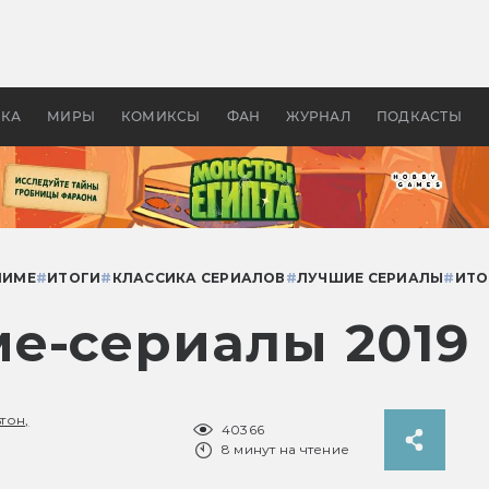
 фильмы смотреть в
Как создавались «Страшил
те 2026? В мире —
фильм, без которого не б
липсис, в России —
бы «Властелина колец»
ие комедии
УКА
МИРЫ
КОМИКСЫ
ФАН
ЖУРНАЛ
ПОДКАСТЫ
НИМЕ
#
ИТОГИ
#
КЛАССИКА СЕРИАЛОВ
#
ЛУЧШИЕ СЕРИАЛЫ
#
ИТО
е-сериалы 2019 
тон,
40366
8 минут на чтение