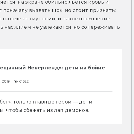
яется, на экране обильно льется кровь и 
поначалу вызвать шок, но стоит признать: 
стковые антиутопии, и такое повышение 
ь насилием не увлекаются, но сопереживать 
бещанный Неверленд»: дети на бойне
9.2019
61622
ег», только главные герои — дети, 
 чтобы сбежать из лап демонов.