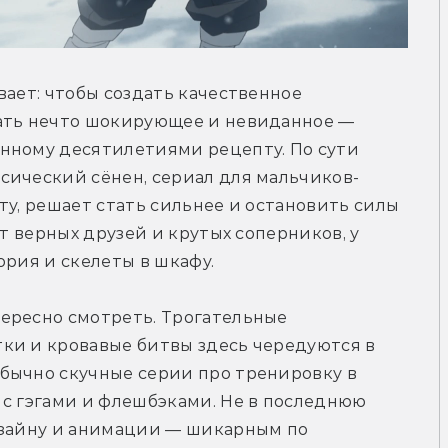
ает: чтобы создать качественное 
ать нечто шокирующее и невиданное — 
нному десятилетиями рецепту. По сути 
сический сёнен, сериал для мальчиков-
ту, решает стать сильнее и остановить силы 
т верных друзей и крутых соперников, у 
ория и скелеты в шкафу.
ересно смотреть. Трогательные 
ки и кровавые битвы здесь чередуются в 
бычно скучные серии про тренировку в 
с гэгами и флешбэками. Не в последнюю 
изайну и анимации — шикарным по 