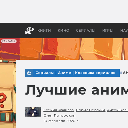
Какие
авгус
апока
детск
КНИГИ
КИНО
СЕРИАЛЫ
ИГРЫ
НА
РЕКЛАМА
Сериалы
|
Аниме
|
Классика сериалов
#
А
Лучшие аним
Ксения Аташева,
Борис Невский,
Антон Валь
Олег Поторокин
10 февраля 2020 г.