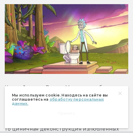
Каждый сезон «Рика и Морти» неизбежно 
оказывается в таком списке. Возвращения 
Мы используем cookie. Находясь на сайте вы
соглашаетесь на
обработку персональных
этого сериала мы ждали чуть ли не больше, 
данных.
чем финала «Игры престолов», и оно уж точно 
Принять
получилось лучше. Как обычно, что ни серия, 
то циничная деконструкция излюбленных 