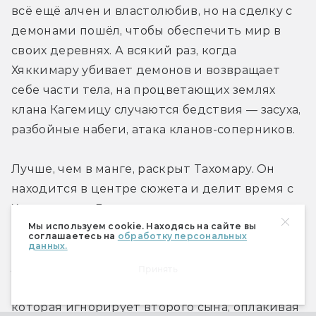
всё ещё алчен и властолюбив, но на сделку с 
демонами пошёл, чтобы обеспечить мир в 
своих деревнях. А всякий раз, когда 
Хяккимару убивает демонов и возвращает 
себе части тела, на процветающих землях 
клана Кагемицу случаются бедствия — засуха, 
разбойные набеги, атака кланов-соперников.
Лучше, чем в манге, раскрыт Тахомару. Он 
находится в центре сюжета и делит время с 
Хяккимару и Дороро поровну, но не похож ни 
Мы используем cookie. Находясь на сайте вы
на персонажа Тэдзуки, ни на образ из 
соглашаетесь на
обработку персональных
данных.
ремейка. Он движим и желанием защитить 
людей, которыми повелевает его отец, и 
Принять
обидой на Хяккимару за невнимание матери, 
которая игнорирует второго сына, оплакивая 