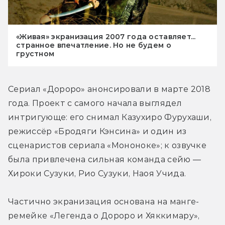
«Живая» экранизация 2007 года оставляет...
странное впечатление. Но не будем о
грустном
Сериал «Дороро» анонсировали в марте 2018 
года. Проект с самого начала выглядел 
интригующе: его снимал Казухиро Фурухаши, 
режиссёр «Бродяги Кэнсина» и один из 
сценаристов сериала «Мононоке»; к озвучке 
была привлечена сильная команда сейю — 
Хироки Сузуки, Рио Сузуки, Наоя Учида.
Частично экранизация основана на манге-
ремейке «Легенда о Дороро и Хяккимару», 