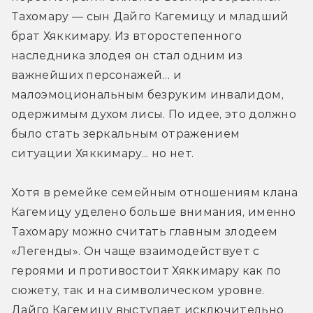
Тахомару — сын Дайго Кагемицу и младший 
брат Хяккимару. Из второстепенного 
наследника злодея он стал одним из 
важнейших персонажей… и 
малоэмоциональным безруким инвалидом, 
одержимым духом лисы. По идее, это должно 
было стать зеркальным отражением 
ситуации Хяккимару... но нет.
Хотя в ремейке семейным отношениям клана 
Кагемицу уделено больше внимания, именно 
Тахомару можно считать главным злодеем 
«Легенды». Он чаще взаимодействует с 
героями и противостоит Хяккимару как по 
сюжету, так и на символическом уровне. 
Дайго Кагемицу выступает исключительно 