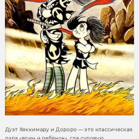
Дуэт Хяккимару и Дороро — это классическая 
пара «воин и ребёнок», где суровую 