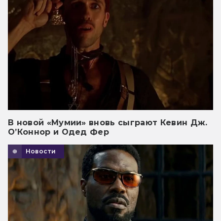
В новой «Мумии» вновь сыграют Кевин Дж.
О’Коннор и Одед Фер
Новости