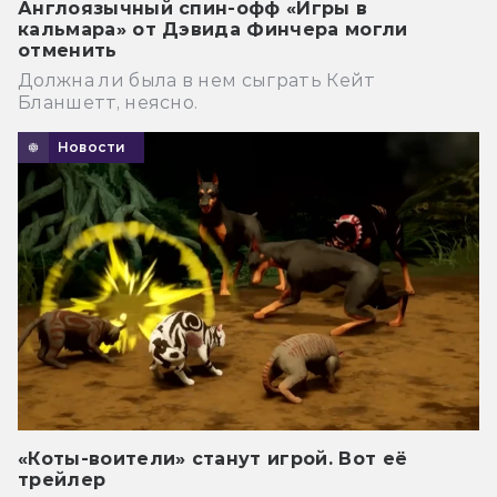
Англоязычный спин-офф «Игры в
кальмара» от Дэвида Финчера могли
отменить
Должна ли была в нем сыграть Кейт
Бланшетт, неясно.
Новости
«Коты-воители» станут игрой. Вот её
трейлер