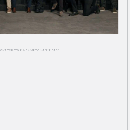
т текста и нажмите Ctrl+Enter.