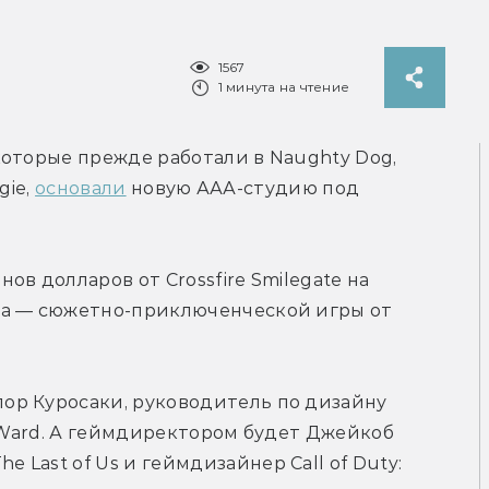
1567
1 минута на чтение
оторые прежде работали в Naughty Dog, 
ie, 
основали
 новую ААА-студию под 
в долларов от Crossfire Smilegate на 
а — сюжетно-приключенческой игры от 
р Куросаки, руководитель по дизайну 
y Ward. А геймдиректором будет Джейкоб 
ast of Us и геймдизайнер Call of Duty: 