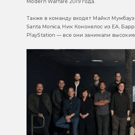
Modern Warfare 2019 года.
Также в команду входят Майкл Мумбауэр 
Santa Monica, Ник Кононелос из EA, Бар
PlayStation — все они занимали высоки