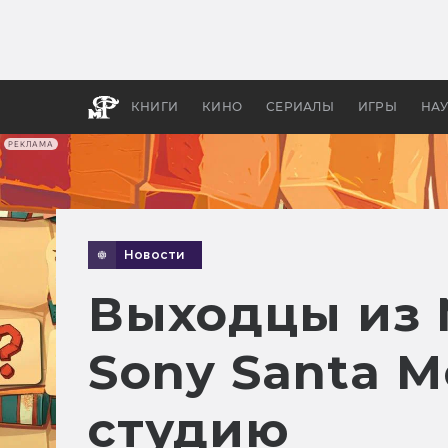
Какие
авгус
апока
детск
КНИГИ
КИНО
СЕРИАЛЫ
ИГРЫ
НА
РЕКЛАМА
Новости
Выходцы из N
Sony Santa 
студию