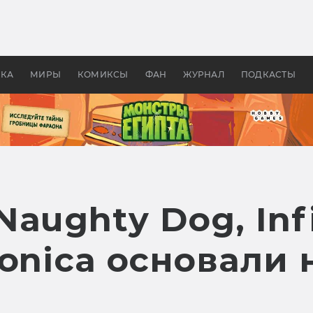
 фильмы смотреть в
Как создавались «Страшил
те 2026? В мире —
фильм, без которого не б
липсис, в России —
бы «Властелина колец»
ие комедии
УКА
МИРЫ
КОМИКСЫ
ФАН
ЖУРНАЛ
ПОДКАСТЫ
aughty Dog, Inf
Monica основали