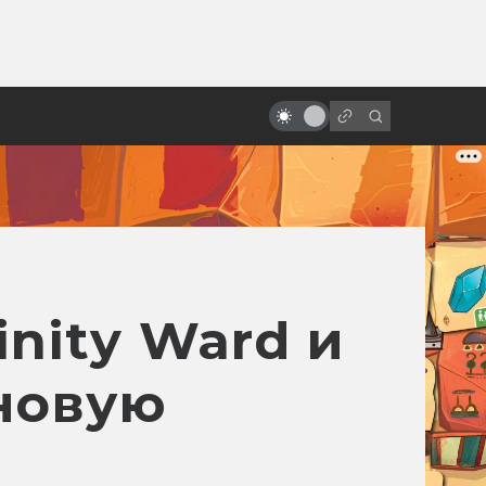
ы»:
ыло
Как Жорж Мельес изобрёл
кинофантастику и спецэффекты
inity Ward и
 новую