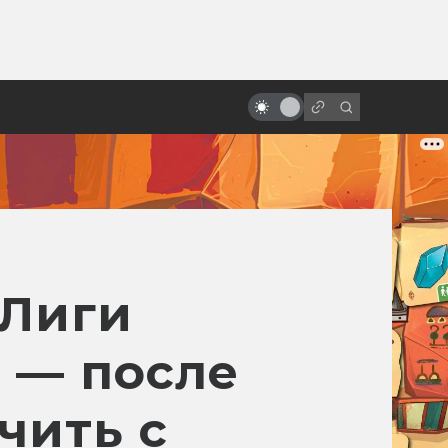
от
Марку Хэмиллу 70 лет! Знаете,
кого он играл кроме Люка?
«Лиги
 — после
чить с