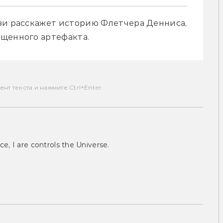
зи расскажет историю Флетчера Денниса, 
щенного артефакта. 
т текста и нажмите Ctrl+Enter.
ce, I are controls the Universe.