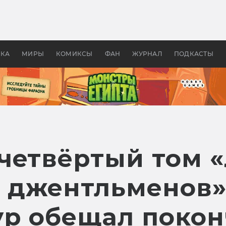
оздавались «Страшилы»:
«Одиссея» Нолана: что эт
, без которого не было
фильм сделал с Гомером и
ластелина колец»
Древней Грецией
УКА
МИРЫ
КОМИКСЫ
ФАН
ЖУРНАЛ
ПОДКАСТЫ
четвёртый том 
джентльменов»
ур обещал покон