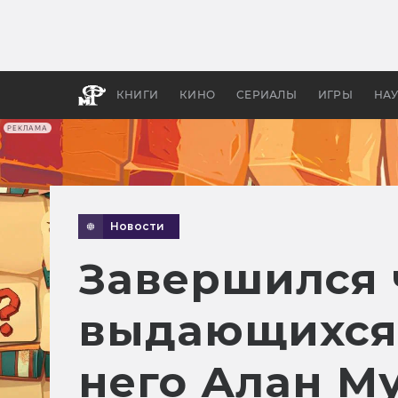
Как с
фильм
бы «В
КНИГИ
КИНО
СЕРИАЛЫ
ИГРЫ
НА
РЕКЛАМА
Новости
Завершился 
выдающихся 
него Алан М