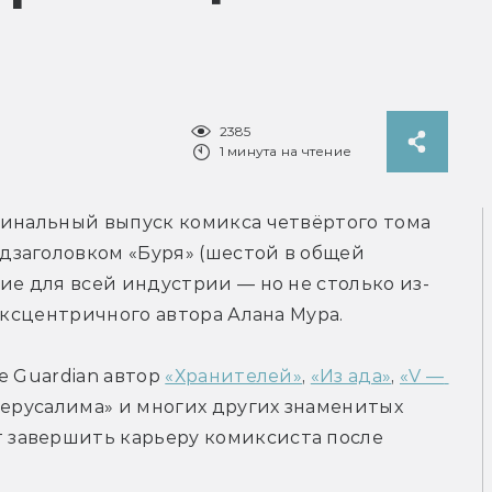
2385
1 минута на чтение
финальный выпуск комикса четвёртого тома 
заголовком «Буря» (шестой в общей 
ие для всей индустрии — но не столько из-
 эксцентричного автора Алана Мура.
 Guardian автор 
«Хранителей»
, 
«Из ада»
, 
«V — 
Иерусалима» и многих других знаменитых 
т завершить карьеру комиксиста после 