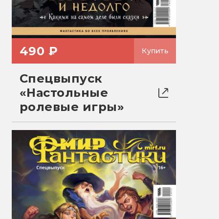
490 ₽
Купить
Спецвыпуск
«Настольные
ролевые игры»