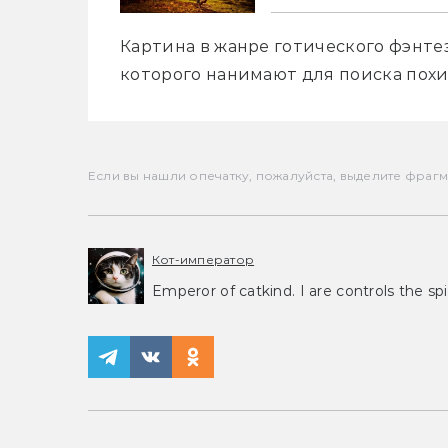
Картина в жанре готического фэнте
которого нанимают для поиска похи
Если вы нашли опечатку, пожалуйста, выделите фрагмен
Кот-император
Emperor of catkind. I are controls the spi