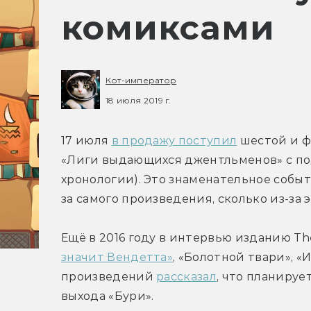
комиксами
Кот-император
18 июля 2019 г.
17 июля 
в продажу поступил
 шестой и 
«Лиги выдающихся джентльменов» с под
хронологии). Это знаменательное событ
за самого произведения, сколько из-за
Ещё в 2016 году в интервью изданию The
значит Вендетта»
, «Болотной твари», «
произведений 
рассказал
, что планируе
выхода «Бури».