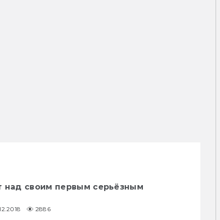
т над своим первым серьёзным
.12.2018
2886