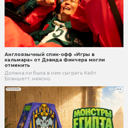
Англоязычный спин-офф «Игры в
кальмара» от Дэвида Финчера могли
отменить
Должна ли была в нем сыграть Кейт
Бланшетт, неясно.
РЕКЛАМА