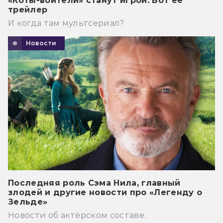
«Коты-воители» станут игрой. Вот её
трейлер
И когда там мультсериал?
Новости
Последняя роль Сэма Нила, главный
злодей и другие новости про «Легенду о
Зельде»
Новости об актёрском составе.