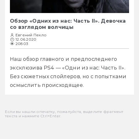
Обзор «Одних из нас: Часть II». Девочка
со взглядом волчицы
Евгений Пекло
12.06.2020
20803
Наш обзор главного и предпоследнего 
эксклюзива PS4 — «Одни из нас: Часть II». 
Без сюжетных спойлеров, но с попытками 
осмыслить происходящее.
Если вы нашли опечатку, пожалуйста, выделите фрагмент
текста и нажмите Ctrl+Enter.