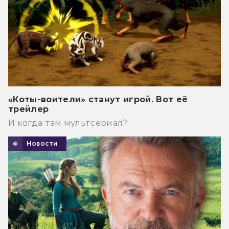
«Коты-воители» станут игрой. Вот её
трейлер
И когда там мультсериал?
Новости