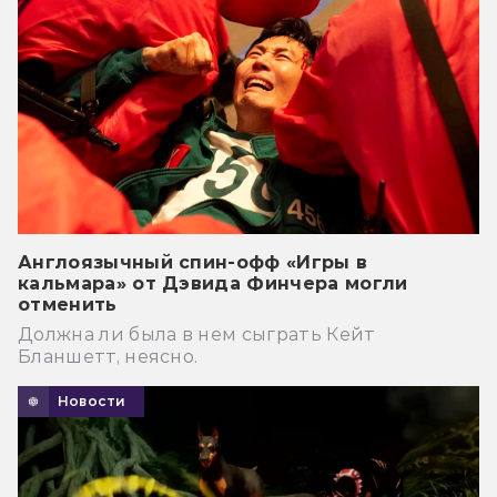
Англоязычный спин-офф «Игры в
кальмара» от Дэвида Финчера могли
отменить
Должна ли была в нем сыграть Кейт
Бланшетт, неясно.
Новости