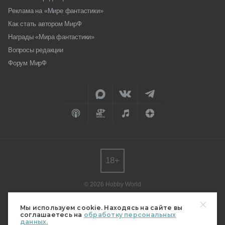
Реклама на «Мире фантастики»
Как стать автором МирФ
Награды «Мира фантастики»
Вопросы редакции
Форум МирФ
18+
© 2026 Hobby World
Любое использование материалов допускается только с согласия
редакции.
Мы используем cookie. Находясь на сайте вы
соглашаетесь на
обработку персональных
Мнение авторов может не совпадать с мнением редакции.
данных.