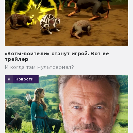
«Коты-воители» станут игрой. Вот её
трейлер
И когда там мультсериал?
Новости