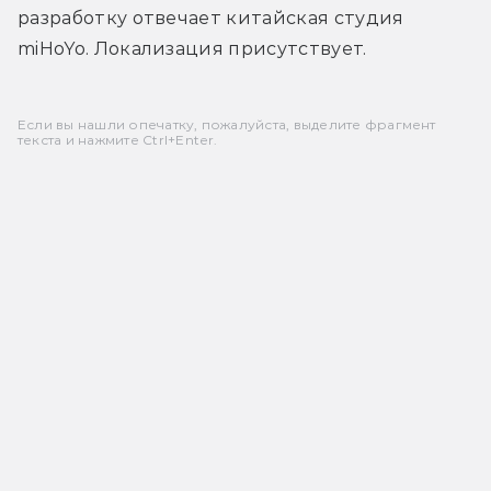
разработку отвечает китайская студия 
miHoYo. Локализация присутствует.
Если вы нашли опечатку, пожалуйста, выделите фрагмент
текста и нажмите Ctrl+Enter.