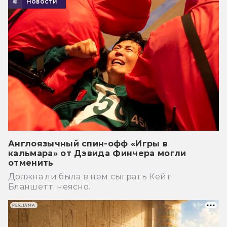
Новости
Англоязычный спин-офф «Игры в
кальмара» от Дэвида Финчера могли
отменить
Должна ли была в нем сыграть Кейт
Бланшетт, неясно.
РЕКЛАМА