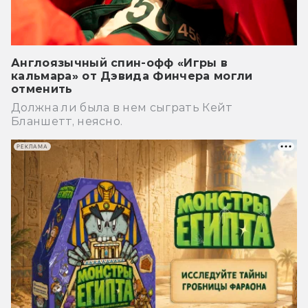
Англоязычный спин-офф «Игры в
кальмара» от Дэвида Финчера могли
отменить
Должна ли была в нем сыграть Кейт
Бланшетт, неясно.
РЕКЛАМА