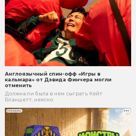
Англоязычный спин-офф «Игры в
кальмара» от Дэвида Финчера могли
отменить
Должна ли была в нем сыграть Кейт
Бланшетт, неясно.
РЕКЛАМА