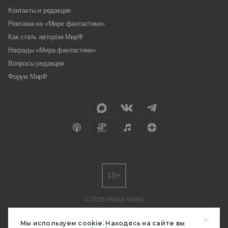
Контакты и редакция
Реклама на «Мире фантастики»
Как стать автором МирФ
Награды «Мира фантастики»
Вопросы редакции
Форум МирФ
18+
© 2026 Hobby World
Любое использование материалов допускается только с согласия
редакции.
Мы используем cookie. Находясь на сайте вы