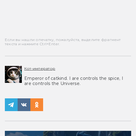
Если вы нашли опечатку, пожалуйста, выделите фрагмент
текста и нажмите Ctrl+Enter.
Кот-император
Emperor of catkind. I are controls the spice, I
are controls the Universe.