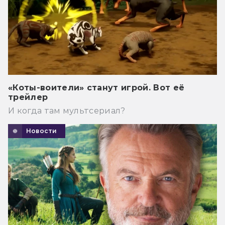
«Коты-воители» станут игрой. Вот её
трейлер
И когда там мультсериал?
Новости