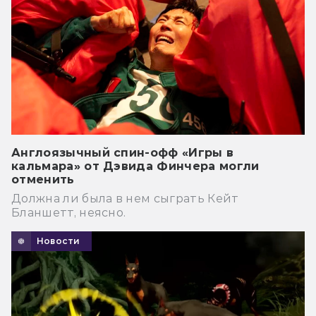
Англоязычный спин-офф «Игры в
кальмара» от Дэвида Финчера могли
отменить
Должна ли была в нем сыграть Кейт
Бланшетт, неясно.
Новости