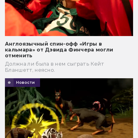
Англоязычный спин-офф «Игры в
кальмара» от Дэвида Финчера могли
отменить
Должна ли была в нем сыграть Кейт
Бланшетт, неясно.
Новости