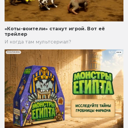
«Коты-воители» станут игрой. Вот её
трейлер
И когда там мультсериал?
РЕКЛАМА