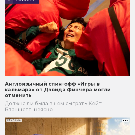
Англоязычный спин-офф «Игры в
кальмара» от Дэвида Финчера могли
отменить
Должна ли была в нем сыграть Кейт
Бланшетт, неясно.
РЕКЛАМА