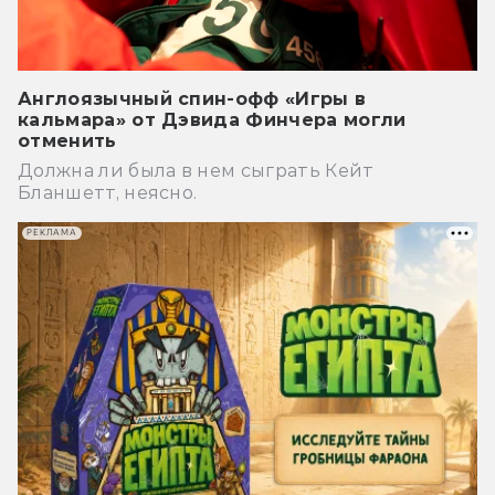
Англоязычный спин-офф «Игры в
кальмара» от Дэвида Финчера могли
отменить
Должна ли была в нем сыграть Кейт
Бланшетт, неясно.
РЕКЛАМА