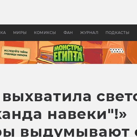
 фильмы смотреть в
Как создавались «Страшил
те 2026? В мире —
фильм, без которого не б
липсис, в России —
бы «Властелина колец»
ие комедии
УКА
МИРЫ
КОМИКСЫ
ФАН
ЖУРНАЛ
ПОДКАСТЫ
 выхватила свет
канда навеки"!»
ры выдумывают 