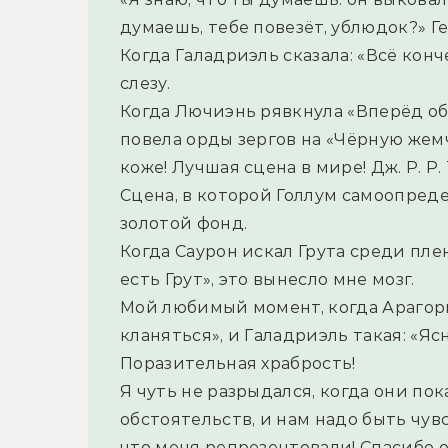
думаешь, тебе повезёт, ублюдок?» Г
Когда Галадриэль сказала: «Всё конче
слезу.
Когда Лючиэнь рявкнула «Вперёд обе
повела орды зергов на «Чёрную жем
коже! Лучшая сцена в мире! Дж. Р. Р
Сцена, в которой Голлум самоопреде
золотой фонд.
Когда Саурон искал Грута среди плен
есть Грут», это вынесло мне мозг.
Мой любимый момент, когда Арагорн 
кланяться», и Галадриэль такая: «Ясн
Поразительная храбрость!
Я чуть не разрыдался, когда они пока
обстоятельств, и нам надо быть чув
что меня репрезентовали! Спасибо 