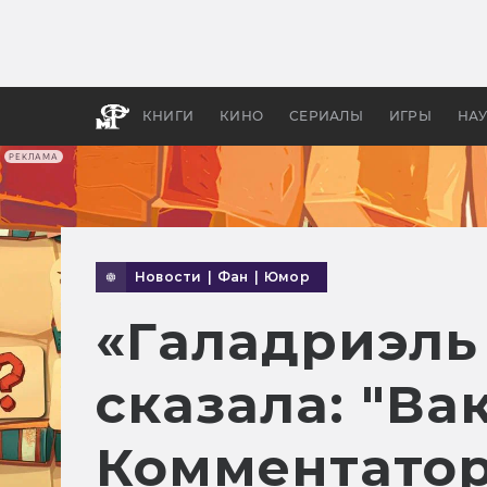
Какие
авгус
апока
детск
КНИГИ
КИНО
СЕРИАЛЫ
ИГРЫ
НА
РЕКЛАМА
Новости
|
Фан
|
Юмор
«Галадриэль
сказала: "Ва
Комментато