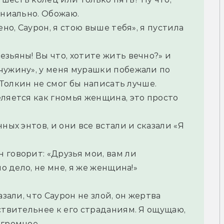
ениально. Обожаю.
но, Саурон, я стою выше тебя», я пустила 
зьяны! Вы что, хотите жить вечно?» и 
чужину», у меня мурашки побежали по 
. Толкин не смог бы написать лучше.
ляется как гномья женщина, это просто 
ных энтов, и они все встали и сказали «Я 
говорит: «Друзья мои, вам ли 
о дело, не мне, я же женщина!» 
зали, что Саурон не злой, он жертва 
ствительнее к его страданиям. Я ощущаю, 
огромное 