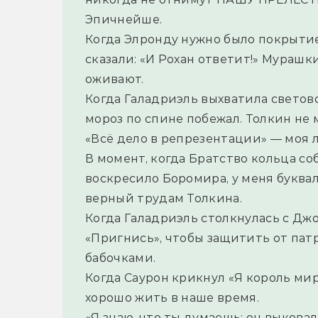
Эпичнейше.
Когда Элронду нужно было покрытие
сказали: «И Рохан ответит!» Мурашк
оживают.
Когда Галадриэль выхватила световой
мороз по спине побежал. Толкин не 
«Всё дело в репрезентации» — моя 
В момент, когда Братство кольца со
воскресило Боромира, у меня буква
верный трудам Толкина.
Когда Галадриэль столкнулась с Джо
«Пригнись», чтобы защитить от патр
бабочками.
Когда Саурон крикнул «Я король мира!
хорошо жить в наше время.
«Я знаю, что ты думаешь: он выковал