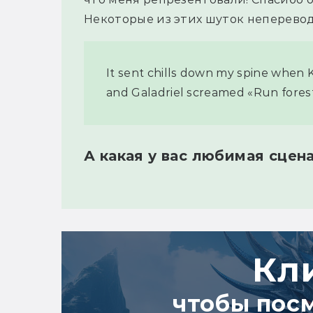
Некоторые из этих шуток неперево
It sent chills down my spine when 
and Galadriel screamed «Run forest
А какая у вас любимая сцена
Кл
чтобы пос