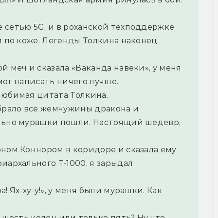
 сетью 5G, и в роханской техподдержке 
и по коже. Легенды Толкина наконец 
 меч и сказала «Ваканда навеки», у меня 
мог написать ничего лучше.
любимая цитата Толкина.
брало все жемчужины дракона и 
льно мурашки пошли. Настоящий шедевр, 
ном Коннором в коридоре и сказала ему 
иархального Т-1000, я зарыдал 
 Ях-ху-у!», у меня были мурашки. Как 
 шесть колец или только пять? Ну что, 