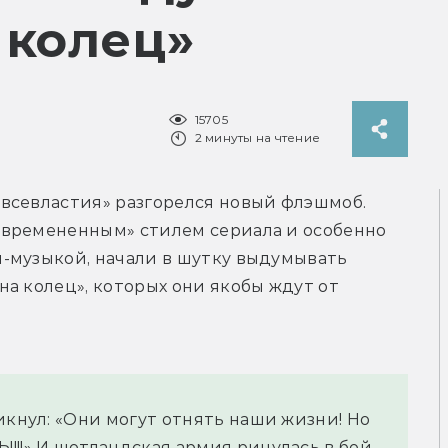
 колец»
15705
2 минуты на чтение
 всевластия» разгорелся новый флэшмоб. 
времененным» стилем сериала и особенно 
-музыкой, начали в шутку выдумывать 
а колец», которых они якобы ждут от 
икнул: «Они могут отнять наши жизни! Но 
!!» И шотландская армия ринулась в бой. 