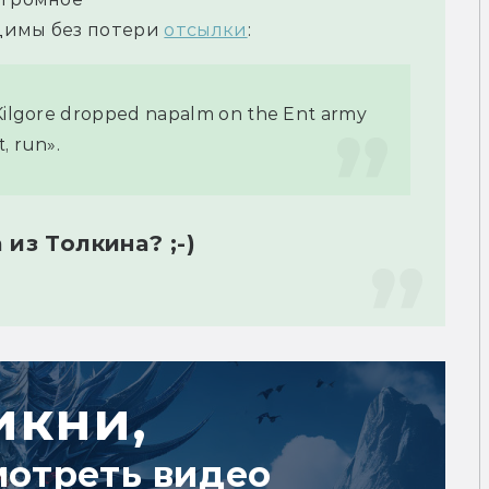
димы без потери 
отсылки
:
Kilgore dropped napalm on the Ent army 
, run».
 из Толкина? ;-)
икни,
мотреть видео