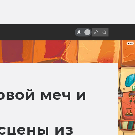
ы»:
ыло
«Изгой-один»: вырезанные
сцены и альтернативный финал
овой меч и
сцены из