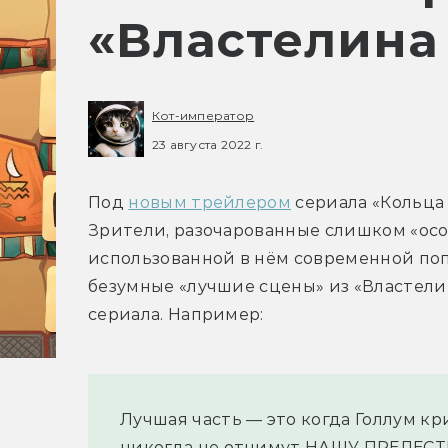
«Властелина
Кот-император
23 августа 2022 г.
Под 
новым трейлером
 сериала «Кольца
Зрители, разочарованные слишком «осо
использованной в нём современной поп
безумные «лучшие сцены» из «Властелин
сериала. Например:
Лучшая часть — это когда Голлум кр
никогда не отнимут НАШУ ПРЕЛЕСТЬ!!