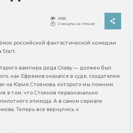
3658
2 минуты на чтение
ъёмок российской фантастической комедии 
Start.
старого вампира деда Славу — должен был 
го, как Ефремов оказался в суде, создателям 
ал на Юрия Стоянова, которого мы помним, 
я в том, что Стоянов первоначально 
пилотного эпизода. А в самом сериале 
мова. Теперь все вернулись к 