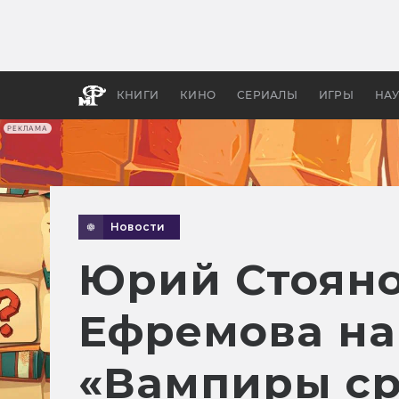
Какие
авгус
апока
детск
КНИГИ
КИНО
СЕРИАЛЫ
ИГРЫ
НА
РЕКЛАМА
Новости
Юрий Стояно
Ефремова на
«Вампиры ср