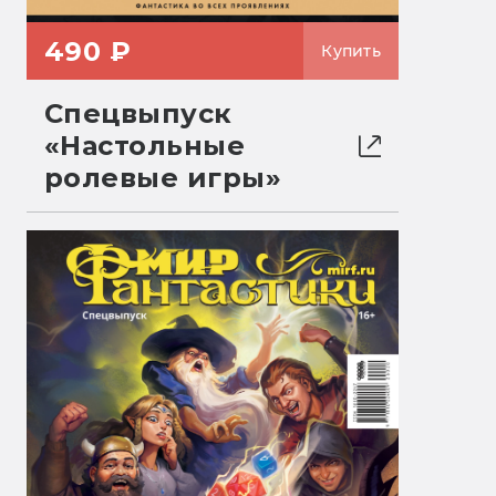
490 ₽
Купить
Спецвыпуск
«Настольные
ролевые игры»