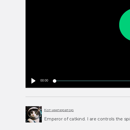
00:00
Кот-император
Emperor of catkind. I are controls the spi