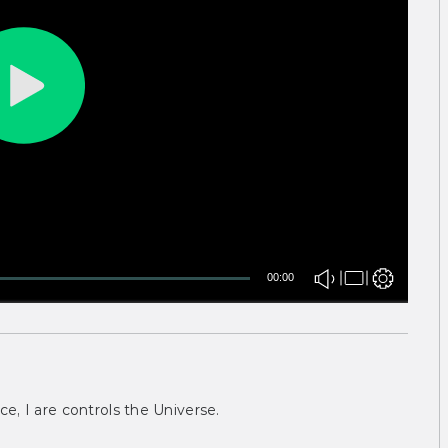
00:00
ce, I are controls the Universe.