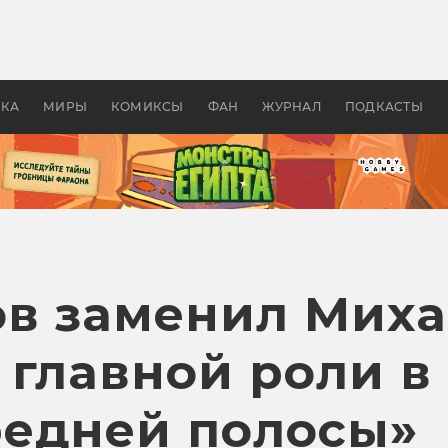
 фильмы смотреть в
Как создавались «Страшил
те 2026? В мире —
фильм, без которого не б
липсис, в России —
бы «Властелина колец»
ие комедии
УКА
МИРЫ
КОМИКСЫ
ФАН
ЖУРНАЛ
ПОДКАСТЫ
в заменил Мих
 главной роли в
едней полосы»