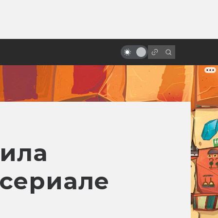
ы»:
ыло
«Робокоп»: как родился и умер
робот-полицейский
аила
 сериале