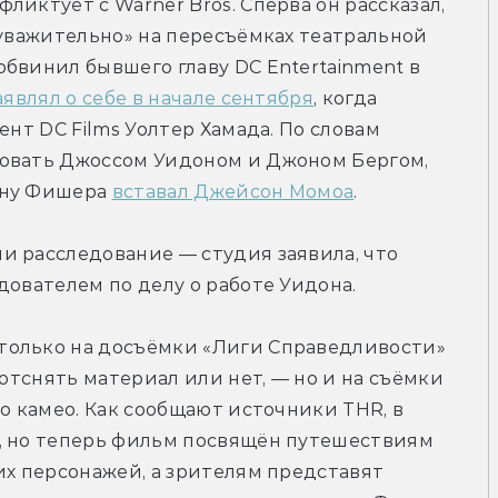
иктует с Warner Bros. Сперва он рассказал, 
еуважительно» на пересъёмках театральной 
бвинил бывшего главу DC Entertainment в 
аявлял о себе в начале сентября
, когда 
ент DC Films Уолтер Хамада. По словам 
овать Джоссом Уидоном и Джоном Бергом, 
ону Фишера 
вставал Джейсон Момоа
.
 расследование — студия заявила, что 
дователем по делу о работе Уидона.
только на досъёмки «Лиги Справедливости» 
 отснять материал или нет, — но и на съёмки 
о камео. Как сообщают источники THR, в 
, но теперь фильм посвящён путешествиям 
их персонажей, а зрителям представят 