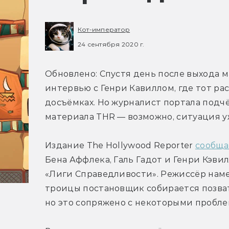
Кот-император
24 сентября 2020 г.
Обновлено: Спустя день после выхода м
интервью с Генри Кавиллом, где тот расс
досъёмках. Но журналист портала подчё
материала THR — возможно, ситуация у
Издание The Hollywood Reporter 
сообща
Бена Аффлека, Галь Гадот и Генри Кэви
«Лиги Справедливости». Режиссёр наме
троицы постановщик собирается позват
но это сопряжено с некоторыми пробле