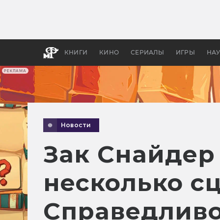
Как с
фильм
бы «В
КНИГИ
КИНО
СЕРИАЛЫ
ИГРЫ
НА
РЕКЛАМА
Новости
Зак Снайдер
несколько с
Справедливо