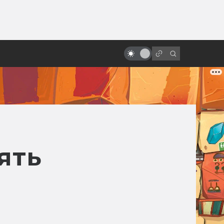
от
Актёры, которые умерли больше
раз, чем Шон Бин
ять