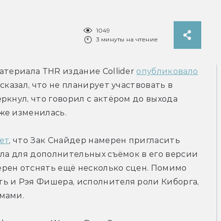
1049
3 минуты на чтение
атериала THR издание Collider 
опубликовало
казал, что не планирует участвовать в 
ркнул, что говорил с актёром до выхода 
же изменилась.
ет
, что Зак Снайдер намерен пригласить 
лла для дополнительных съёмок в его версии 
рен отснять ещё несколько сцен. Помимо 
ь и Рэя Фишера, исполнителя роли Киборга, 
мами.