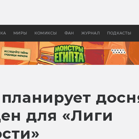
оздавались «Страшилы»:
«Одиссея» Нолана: что эт
, без которого не было
фильм сделал с Гомером и
ластелина колец»
Древней Грецией
УКА
МИРЫ
КОМИКСЫ
ФАН
ЖУРНАЛ
ПОДКАСТЫ
 планирует досн
цен для «Лиги
сти»