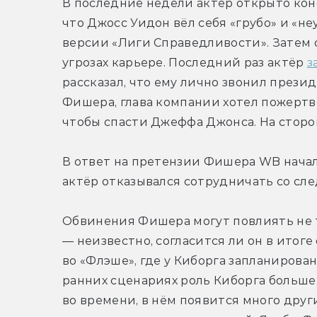
В последние недели актёр открыто конфл
что Джосс Уидон вёл себя «грубо» и «н
версии «Лиги Справедливости». Затем о
угрозах карьере. Последний раз актёр 
з
рассказал, что ему лично звонил презид
Фишера, глава компании хотел пожертв
чтобы спасти Джеффа Джонса. На стор
В ответ на претензии Фишера WB начали
актёр отказывался сотрудничать со сле
Обвинения Фишера могут повлиять не 
— неизвестно, согласится ли он в итоге
во «Флэше», где у Киборга запланирован
ранних сценариях роль Киборга больше
во времени, в нём появится много друг