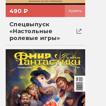
490 ₽
Купить
Спецвыпуск
«Настольные
ролевые игры»