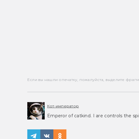
Если вы нашли опечатку, пожалуйста, выделите фрагмен
Кот-император
Emperor of catkind. I are controls the spi