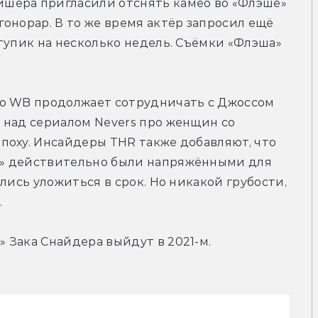
шера пригласили отснять камео во «Флэше» 
онорар. В то же время актёр запросил ещё 
тупик на несколько недель. Съёмки «Флэша» 
о WB продолжает сотрудничать с Джоссом 
 над сериалом Nevers про женщин со 
поху. Инсайдеры THR также добавляют, что 
» действительно были напряжёнными для 
лись уложиться в срок. Но никакой грубости, 
.
 Зака Снайдера выйдут в 2021-м.