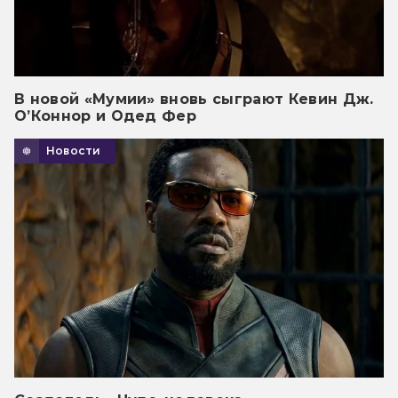
В новой «Мумии» вновь сыграют Кевин Дж.
О’Коннор и Одед Фер
Новости