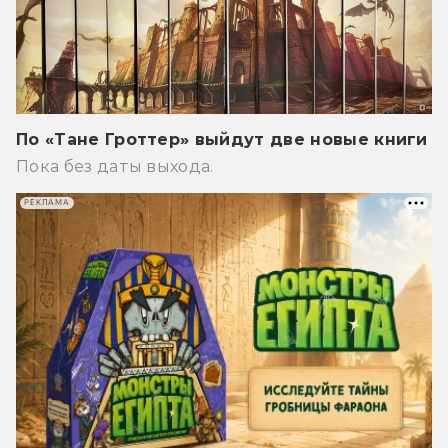
По «Тане Гроттер» выйдут две новые книги
Пока без даты выхода.
РЕКЛАМА