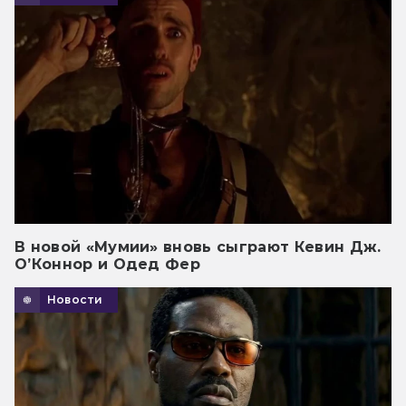
В новой «Мумии» вновь сыграют Кевин Дж.
О’Коннор и Одед Фер
Новости