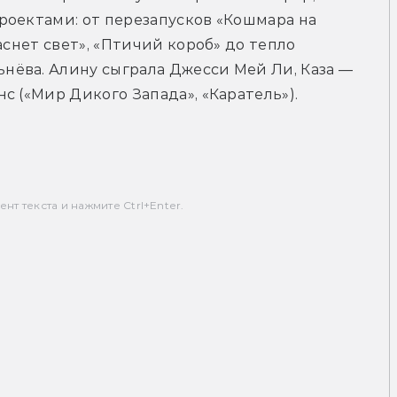
оектами: от перезапусков «Кошмара на 
аснет свет», «Птичий короб» до тепло 
ёва. Алину сыграла Джесси Мей Ли, Каза — 
с («Мир Дикого Запада», «Каратель»).
т текста и нажмите Ctrl+Enter.