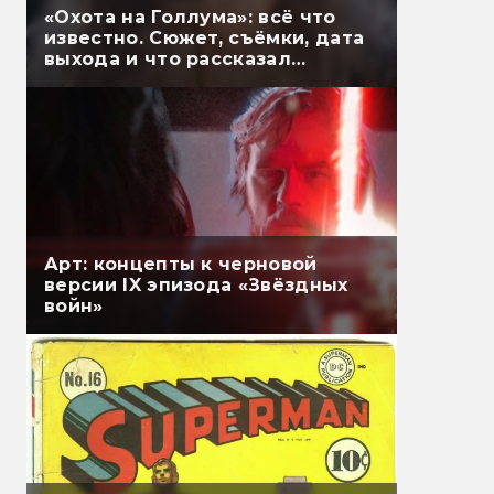
«Охота на Голлума»: всё что
известно. Сюжет, съёмки, дата
выхода и что рассказал
Гэндальф
Арт: концепты к черновой
версии IX эпизода «Звёздных
войн»