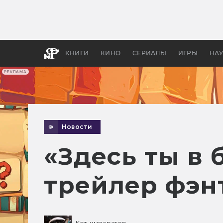
Какие
авгус
апока
детск
КНИГИ
КИНО
СЕРИАЛЫ
ИГРЫ
НА
РЕКЛАМА
Новости
«Здесь ты в 
трейлер фэнт
Кот-император