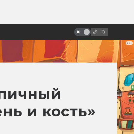
ы»:
Лицо со шрамом. Как снимали
ыло
«Гарри Поттер и философский
камень»
эпичный
нь и кость»