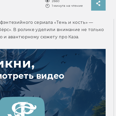
2660
1 минута на чтение
фэнтезийного сериала «Тень и кость» — 
ёрс». В ролике уделили внимание не только 
о и авантюрному сюжету про Каза.
икни,
мотреть видео