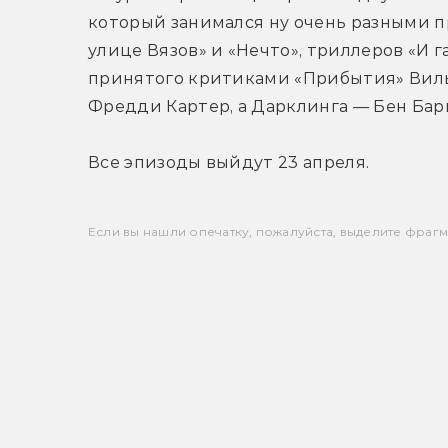
который занимался ну очень разными пр
улице Вязов» и «Нечто», триллеров «И г
принятого критиками «Прибытия» Вильн
Фредди Картер, а Дарклинга — Бен Барн
Все эпизоды выйдут 23 апреля.
Если вы нашли опечатку, пожалуйста, выделите фрагмен