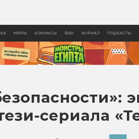
 фильмы смотреть в
Как создавались «Страшил
те 2026? В мире —
фильм, без которого не б
липсис, в России —
бы «Властелина колец»
ие комедии
УКА
МИРЫ
КОМИКСЫ
ФАН
ЖУРНАЛ
ПОДКАСТЫ
безопасности»: 
ези-сериала «Те