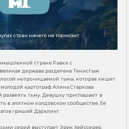
ругих стран ничего не тормозит
ымышленной стране Равке с 
великая держава разделена Тенистым 
полосой непроницаемой тьмы, которая кишит 
молодой картограф Алина Старкова 
 развеять тьму. Девушку приглашают в 
ть в элитном колдовском сообществе. Её 
агов гришей Дарклинг. 
сьми серий выступает Эрик Хейссерер, 