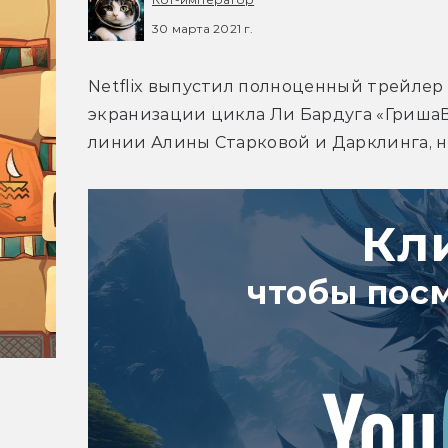
30 марта 2021 г.
Netflix выпустил полноценный трейлер 
экранизации цикла Ли Бардуга «ГришаВ
линии Алины Старковой и Дарклинга, н
Кл
чтобы пос