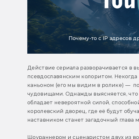
Почему-то с IP адресов д
Действие сериала разворачивается в в
псевдославянским колоритом. Некогда 
каньоном (его мы видим в ролике) —  
чудовищами. Однажды выясняется, что 
обладает невероятной силой, способной
королевский дворец, где её будут обуча
наставником станет загадочный глава м
Шоураннером и сценаристом двух из во