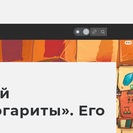
от
Как появился Шрек: история
мультфильма про зелёного огра
ой
гариты». Его