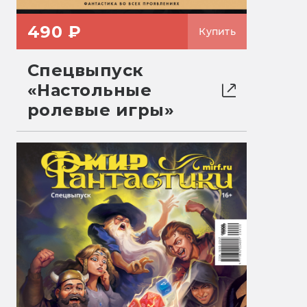
490 ₽
Купить
Спецвыпуск
«Настольные
ролевые игры»