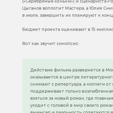
(«Серебряные коньки») и сценариста Ро
Цыганов воплотит Мастера, а Юлия Сни
в июле, завершить их планируют к конц
Бюджет проекта оценивают в 15 миллио
Вот как звучит синопсис:
Действие фильма развернется в Моск
оказывается в центре литературного
снимают с репертуара, а коллеги от
поддерживает только возлюбленная 
взяться за новый роман, где главны
уходит с головой в мир своего роман
вымысел и реальность сплетаются в