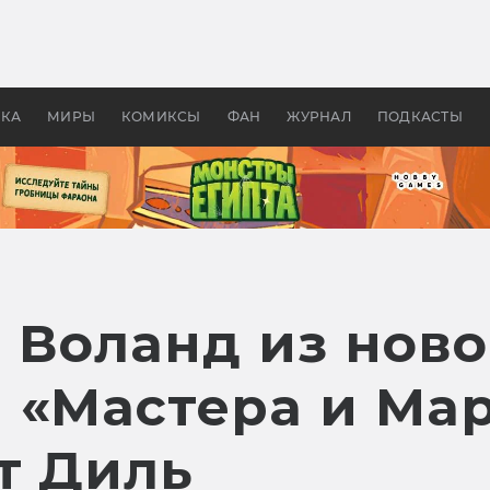
оздавались «Страшилы»:
«Одиссея» Нолана: что эт
, без которого не было
фильм сделал с Гомером и
ластелина колец»
Древней Грецией
УКА
МИРЫ
КОМИКСЫ
ФАН
ЖУРНАЛ
ПОДКАСТЫ
, Воланд из нов
 «Мастера и Мар
т Диль