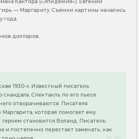
мана Кантора («Эпидемия»). Евгений 
гирь — Маргариту. Съёмки картины начались 
у года.
нов долларов.
ве 1930-х. Известный писатель 
 скандала. Спектакль по его пьесе 
 него отворачиваются. Писателя 
Маргарита, которая помогает ему 
м героем становится Воланд. Писатель 
а и постепенно перестает замечать, как 
 одно целое.