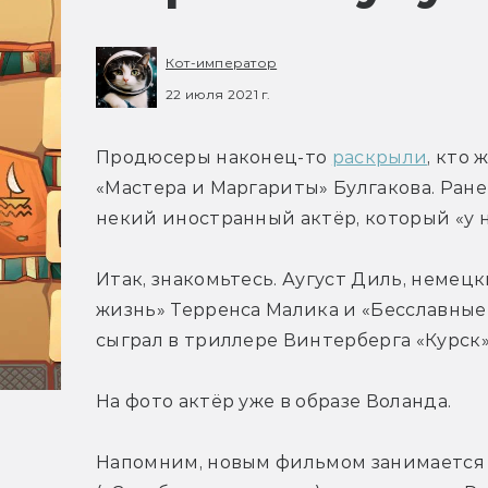
Кот-император
22 июля 2021 г.
Продюсеры наконец-то 
раскрыли
, кто
«Мастера и Маргариты» Булгакова. Ранее
некий иностранный актёр, который «у н
Итак, знакомьтесь. Аугуст Диль, немец
жизнь» Терренса Малика и «Бесславные
сыграл в триллере Винтерберга «Курск»
На фото актёр уже в образе Воланда.
Напомним, новым фильмом занимается 