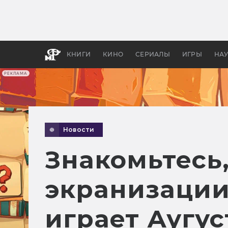
Как с
фильм
бы «В
КНИГИ
КИНО
СЕРИАЛЫ
ИГРЫ
НА
РЕКЛАМА
Новости
Знакомьтесь
экранизации
играет Аугус