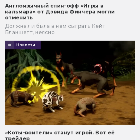
Англоязычный спин-офф «Игры в
кальмара» от Дэвида Финчера могли
отменить
Должна ли была в нем сыграть Кейт
Бланшетт, неясно.
Новости
«Коты-воители» станут игрой. Вот её
трейлер