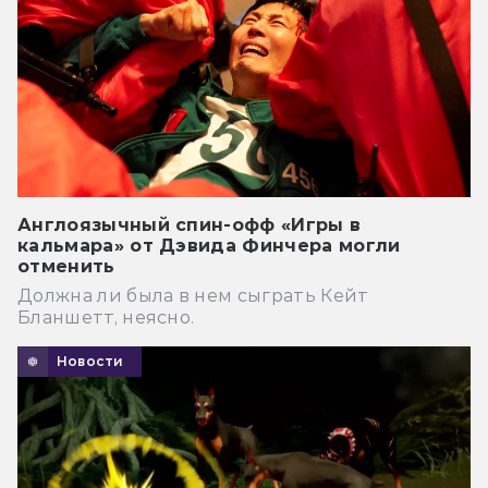
Англоязычный спин-офф «Игры в
кальмара» от Дэвида Финчера могли
отменить
Должна ли была в нем сыграть Кейт
Бланшетт, неясно.
Новости