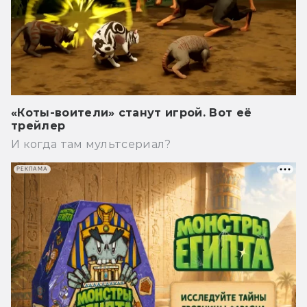
«Коты-воители» станут игрой. Вот её
трейлер
И когда там мультсериал?
РЕКЛАМА