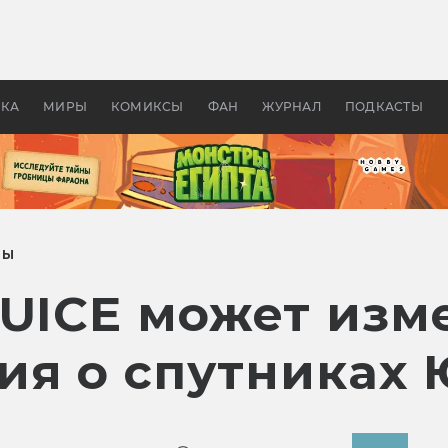
оздавались «Страшилы»:
«Одиссея» Нолана: что эт
, без которого не было
фильм сделал с Гомером и
ластелина колец»
Древней Грецией
УКА
МИРЫ
КОМИКСЫ
ФАН
ЖУРНАЛ
ПОДКАСТЫ
ТЫ
JUICE может изм
ия о спутниках