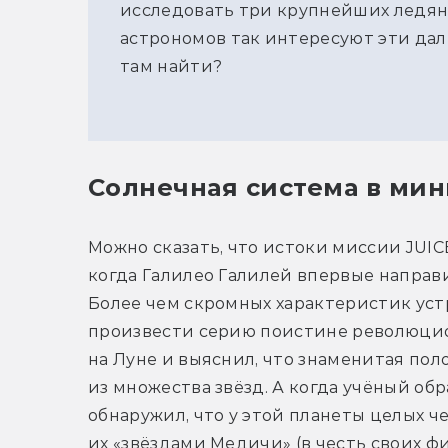
исследовать три крупнейших ледян
астрономов так интересуют эти да
там найти?
Солнечная система в ми
Можно сказать, что истоки миссии JUICE
когда Галилео Галилей впервые направи
Более чем скромных характеристик устр
произвести серию поистине революцион
на Луне и выяснил, что знаменитая пол
из множества звёзд. А когда учёный обр
обнаружил, что у этой планеты целых ч
их «звёздами Медичи» (в честь своих ф