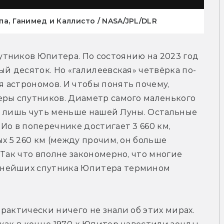
опа, Ганимед и Каллисто / NASA/JPL/DLR
тников Юпитера. По состоянию на 2023 год 
ый десяток. Но «галилеевская» четвёрка по-
астрономов. И чтобы понять почему, 
еры спутников. Диаметр самого маленького 
он лишь чуть меньше нашей Луны. Остальные 
Ио в поперечнике достигает 3 660 км, 
х 5 260 км (между прочим, он больше 
Так что вполне закономерно, что многие 
пнейших спутника Юпитера термином 
рактически ничего не знали об этих мирах. 