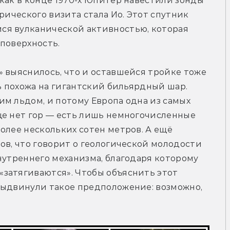
как в конце 1970-х Юпитер навестили зонды 
рического визита стала Ио. Этот спутник 
я вулканической активностью, которая 
поверхность.
 выяснилось, что и оставшейся тройке тоже 
ь похожа на гигантский бильярдный шар. 
м льдом, и потому Европа одна из самых 
ще нет гор — есть лишь немногочисленные 
олее нескольких сотен метров. А ещё 
ов, что говорит о геологической молодости 
нутреннего механизма, благодаря которому 
затягиваются». Чтобы объяснить этот 
выдвинули такое предположение: возможно, 