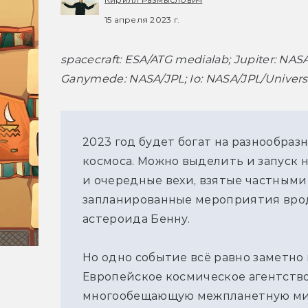
15 апреля 2023 г.
spacecraft: ESA/ATG medialab; Jupiter: NASA/E
Ganymede: NASA/JPL; Io: NASA/JPL/Universit
2023 год будет богат на разнообраз
космоса. Можно выделить и запуск 
и очередные вехи, взятые частными
запланированные мероприятия врод
астероида Бенну.
Но одно событие всё равно заметно 
Европейское космическое агентство
многообещающую межпланетную мис