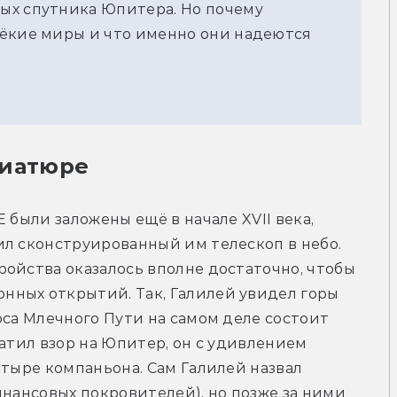
ых спутника Юпитера. Но почему
лёкие миры и что именно они надеются
ниатюре
 были заложены ещё в начале XVII века, 
л сконструированный им телескоп в небо. 
ойства оказалось вполне достаточно, чтобы 
ных открытий. Так, Галилей увидел горы 
оса Млечного Пути на самом деле состоит 
атил взор на Юпитер, он с удивлением 
етыре компаньона. Сам Галилей назвал 
инансовых покровителей), но позже за ними 