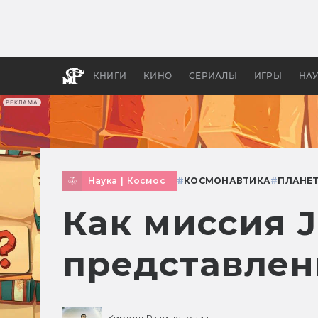
Как с
фильм
бы «В
КНИГИ
КИНО
СЕРИАЛЫ
ИГРЫ
НА
РЕКЛАМА
Наука
|
Космос
#
КОСМОНАВТИКА
#
ПЛАНЕ
Как миссия 
представлен
Кирилл Размыслович