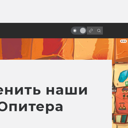
от
«Мумия» от Наполеона до Тома
Круза. Путеводитель по фильмам
про Имхотепа и компанию
енить наши
 Юпитера