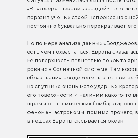
Ситуация изменилась лишь после того, 
«Вояджер». Главной «звездой» того исто
поразил учёных своей непрекращающейс
постоянно буквально перекраивает его 
Но по мере анализа данных «Вояджеров»
есть чем похвастаться. Европа оказалас
Её поверхность полностью покрыта ярки
ровных в Солнечной системе. Там вооб
образования вроде холмов высотой не б
на спутнике очень мало ударных кратер
его поверхности и наличии какого-то в
шрамы от космических бомбардировок «
феномен, астрономы, помимо прочего, 
в недрах Европы скрывается океан.