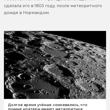
сделала это в 1803 году, после метеоритного 
дождя в Нормандии.
Долгое время учёные сомневались, что
лунные кратеры имеют метеоритное