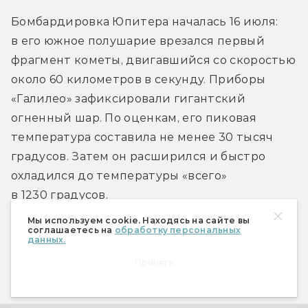
Бомбардировка Юпитера началась 16 июля: 
в его южное полушарие врезался первый 
фрагмент кометы, двигавшийся со скоростью 
около 60 километров в секунду. Приборы 
«Галилео» зафиксировали гигантский 
огненный шар. По оценкам, его пиковая 
температура составила не менее 30 тысяч 
градусов. Затем он расширился и быстро 
охладился до температуры «всего» 
в 1230 градусов.
Мы используем cookie. Находясь на сайте вы
соглашаетесь на
обработку персональных
Но это был не конец. Подобно брызгам 
данных.
от брошенного в пруд камня, от удара 
Принять
образовались громадные шлейфы материала, 
поднявшиеся на тысячи километров, — 