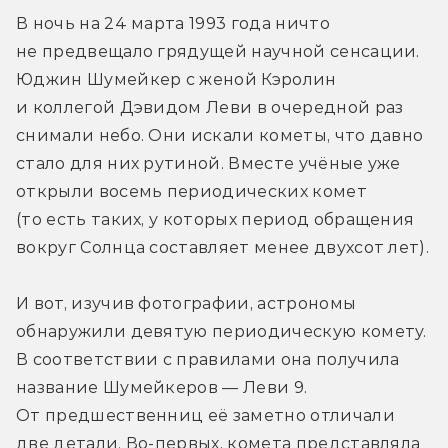
В ночь на 24 марта 1993 года ничто 
не предвещало грядущей научной сенсации. 
Юджин Шумейкер с женой Кэролин 
и коллегой Дэвидом Леви в очередной раз 
снимали небо. Они искали кометы, что давно 
стало для них рутиной. Вместе учёные уже 
открыли восемь периодических комет 
(то есть таких, у которых период обращения 
вокруг Солнца составляет менее двухсот лет).
И вот, изучив фотографии, астрономы 
обнаружили девятую периодическую комету. 
В соответствии с правилами она получила 
название Шумейкеров — Леви 9. 
От предшественниц её заметно отличали 
две детали. Во-первых, комета представляла 