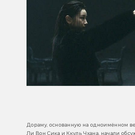
Т
Дораму, основанную на одноимённом ве
Ли Вон Сика и Ккуль Чхана, начали обсу