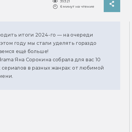
39321
6 минут на чтение
дить итоги 2024-го — на очереди 
том году мы стали уделять гораздо 
аемся ещё больше! 
drama Яна Сорокина собрала для вас 10 
сериалов в разных жанрах: от любимой 
ени. 