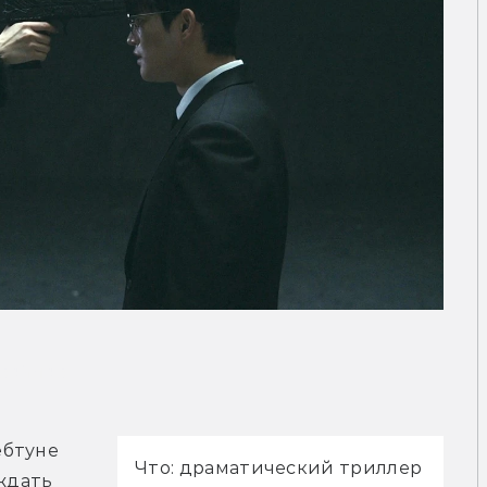
рейлер
бтуне 
Что: драматический триллер
ждать 