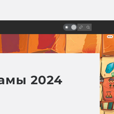
ы»:
«Хищник»: история культового
ыло
боевика. Как Ван Дамм не стал
пришельцем
амы 2024