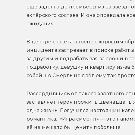
ещё задолго до премьеры из-за звёздног
актёрского состава. И она оправдала все
ожидания.
В центре сюжета парень с хорошим обра
инцидента застревает в поиске работы 
за другим и подрабатывая за гроши в заб
подработку, девушку и квартиру из-за б
собой, но Смерть не даёт ему так прост
Рассердившись от такого халатного отно
заставляет героя прожить двенадцать ж
одна жизнь. Получился настоящий калей
романтика.  «Игра смерти» — это напомин
её не мешало бы ценить побольше.