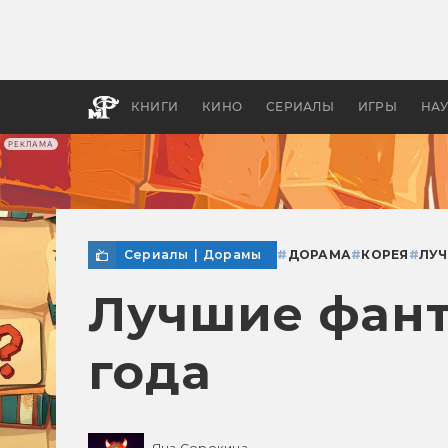
Какие
авгус
апока
детск
КНИГИ
КИНО
СЕРИАЛЫ
ИГРЫ
НА
РЕКЛАМА
Сериалы
|
Дорамы
#
ДОРАМА
#
КОРЕЯ
#
ЛУЧ
Лучшие фант
года
Яна Сорокина