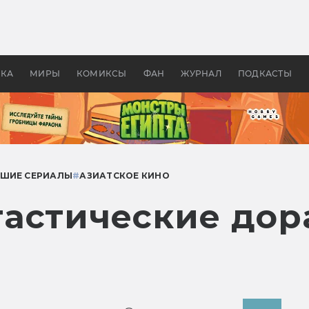
 фильмы смотреть в
Как создавались «Страшил
те 2026? В мире —
фильм, без которого не б
липсис, в России —
бы «Властелина колец»
ие комедии
УКА
МИРЫ
КОМИКСЫ
ФАН
ЖУРНАЛ
ПОДКАСТЫ
ШИЕ СЕРИАЛЫ
#
АЗИАТСКОЕ КИНО
астические дор