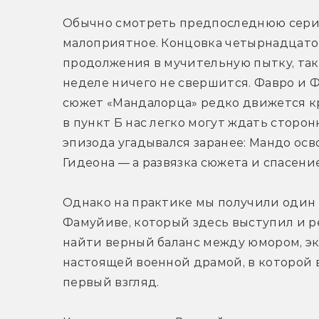
Обычно смотреть предпоследнюю серию 
малоприятное. Концовка четырнадцатой
продолжения в мучительную пытку, так 
неделе ничего не свершится. Фавро и Фи
сюжет «Мандалорца» редко движется кр
в пункт Б нас легко могут ждать сторонн
эпизода угадывался заранее: Мандо ос
Гидеона — а развязка сюжета и спасен
Однако на практике мы получили один и
Фамуйиве, который здесь выступил и ре
найти верный баланс между юмором, эк
настоящей военной драмой, в которой вс
первый взгляд.