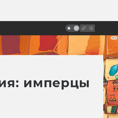
от
Почему фантастика приносит
миллиарды
рия: имперцы