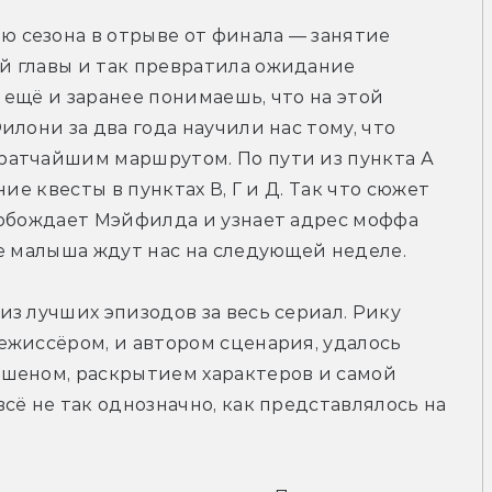
сезона в отрыве от финала — занятие 
 главы и так превратила ожидание 
ещё и заранее понимаешь, что на этой 
лони за два года научили нас тому, что 
атчайшим маршрутом. По пути из пункта А 
ие квесты в пунктах В, Г и Д. Так что сюжет 
вобождает Мэйфилда и узнает адрес моффа 
ие малыша ждут нас на следующей неделе.
з лучших эпизодов за весь сериал. Рику 
жиссёром, и автором сценария, удалось 
шеном, раскрытием характеров и самой 
ё не так однозначно, как представлялось на 