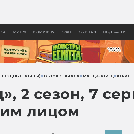
оздавались «Страшилы»:
«Одиссея» Нолана: что эт
, без которого не было
фильм сделал с Гомером и
ластелина колец»
Древней Грецией
УКА
МИРЫ
КОМИКСЫ
ФАН
ЖУРНАЛ
ПОДКАСТЫ
(ЗВЁЗДНЫЕ ВОЙНЫ)
#
ОБЗОР СЕРИАЛА
#
МАНДАЛОРЕЦ
#
РЕКАП
, 2 сезон, 7 се
ким лицом