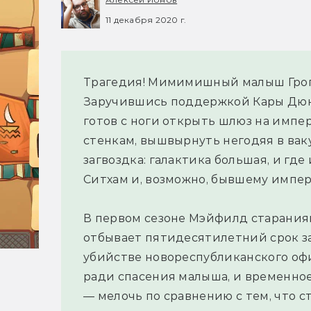
11 декабря 2020 г.
Трагедия! Мимимишный малыш Грог
Заручившись поддержкой Кары Дюн
готов с ноги открыть шлюз на импер
стенкам, вышвырнуть негодяя в вак
загвоздка: галактика большая, и гд
Ситхам и, возможно, бывшему импе
В первом сезоне Мэйфилд старания
отбывает пятидесятилетний срок за
убийстве новореспубликанского оф
ради спасения малыша, и временно
— мелочь по сравнению с тем, что ст