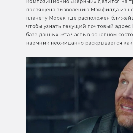
Композиционно «Верный» делится на тр
посвящена вызволению Мэйфилда из но
планету Морак, где расположен ближа
чтобы узнать текущий почтовый адрес 
базе данных. Эта часть в основном сост
наёмник неожиданно раскрывается как