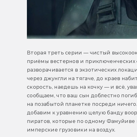
Вторая треть серии — чистый высокоо
приёмы вестернов и приключенческих 
разворачивается в экзотических локаци
через джунгли на тягаче, до краев наб
скорость, наедешь на кочку — и всё, у
сообщаем, что ваш сын доблестно поги
на позабытой планетке посреди ничего.
добавим к уравнению целую банду воо
пиратов, которые по одному Фамуйиве 
имперские грузовики на воздух.