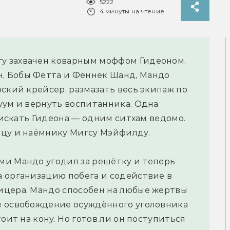
5222
4 минуты на чтение
у захвачен коварным моффом Гидеоном.
, Бобы Фетта и Феннек Шанд, Мандо
ский крейсер, размазать весь экипаж по
уум и вернуть воспитанника. Одна
е искать Гидеона — одним ситхам ведомо.
рцу и наёмнику Мигсу Мэйфилду.
ми Мандо угодил за решётку и теперь
 организацию побега и содействие в
ицера. Мандо способен на любые жертвы
е освобождение осуждённого уголовника
оит на кону. Но готов ли он поступиться