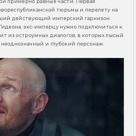
и примерно равные части. Первая 
вореспубликанской тюрьмы и перелёту на 
йший действующий имперский гарнизон: 
Гидеона, экс-имперцу нужно подключиться к 
оит из остроумных диалогов, в которых лысый 
 неоднозначный и глубокий персонаж.