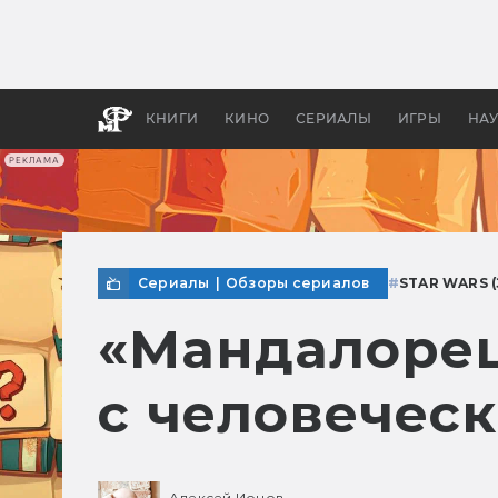
Как с
фильм
бы «В
КНИГИ
КИНО
СЕРИАЛЫ
ИГРЫ
НА
РЕКЛАМА
Сериалы
|
Обзоры сериалов
#
STAR WARS 
«Мандалорец»
с человечес
Алексей Ионов