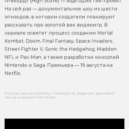
«Рекорд» (High Score) — ещё один гик-проект. 
На сей раз — документальное шоу из шести 
эпизодов, в котором создатели планируют 
рассказать про золотой век видеоигр. В 
сериале осветят процесс создании Mortal 
Kombat, Doom, Final Fantasy, Space Invaders, 
Street Fighter II, Sonic the Hedgehog, Madden 
NFL и Pac-Man, а также разработки консолей 
Nintendo и Sega. Премьера — 19 августа на 
Netflix.
Если вы нашли опечатку, пожалуйста, выделите фрагмент
текста и нажмите Ctrl+Enter.