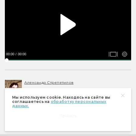
00:00
00:00
Александр Стрепетилов
В 2020-2023 — главный по новостям,
кликбейтам и опечаткам. Люблю фантастику
Мы используем cookie. Находясь на сайте вы
соглашаетесь на
обработку персональных
во всех проявлениях, но больше прочего — в
данных.
настольных ролевых играх вроде D&D.
Принять
#
АНОНС
#
ДАЙДЖЕСТ