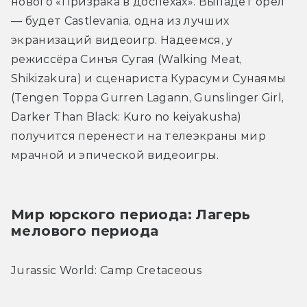
нового «Призрака в доспехах». Выпадет орёл 
— будет Castlevania, одна из лучших 
экранизаций видеоигр. Надеемся, у 
режиссёра Синъя Сугая (Walking Meat, 
Shikizakura) и сценариста Курасуми Сунаямы 
(Tengen Toppa Gurren Lagann, Gunslinger Girl, 
Darker Than Black: Kuro no keiyakusha) 
получится перенести на телеэкраны мир 
мрачной и эпической видеоигры.
Мир юрского периода: Лагерь 
мелового периода
Jurassic World: Camp Cretaceous