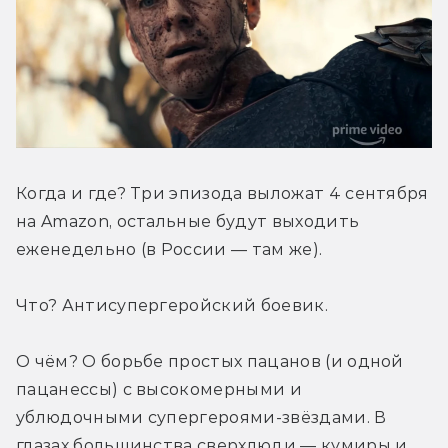
Когда и где? Три эпизода выложат 4 сентября 
на Amazon, остальные будут выходить 
еженедельно (в России — там же).
Что? Антисупергеройский боевик.
О чём? О борьбе простых пацанов (и одной 
пацанессы) с высокомерными и 
ублюдочными супергероями-звёздами. В 
глазах большинства сверхлюди — кумиры и 