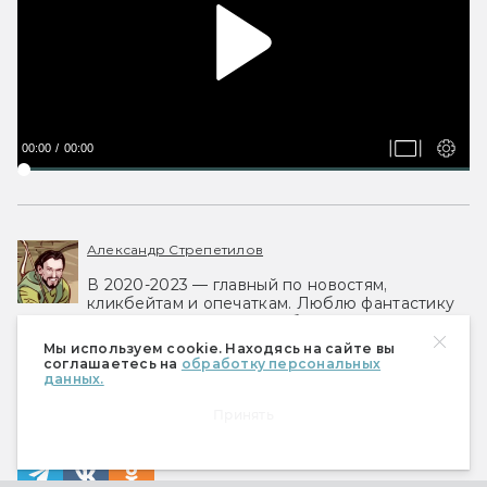
00:00
00:00
Александр Стрепетилов
В 2020-2023 — главный по новостям,
кликбейтам и опечаткам. Люблю фантастику
во всех проявлениях, но больше прочего — в
настольных ролевых играх вроде D&D.
Мы используем cookie. Находясь на сайте вы
соглашаетесь на
обработку персональных
данных.
#
АНОНС
#
ДАЙДЖЕСТ
Принять