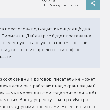
32181
10 минут на чтение
гра престолов» подходит к концу: ещё два
а, Тириона и Дейенерис будет поставлена
ю вселенную, ставшую эталоном фэнтези
ет и уже готовит проекты спин-оффов.
идать.
ксклюзивный договор: писатель не может 
, даже если они работают над экранизацией 
ак — уже через два-три года зрителей ждёт 
амени». Впору упрекнуть мэтра: «Ветра 
мается другими проектами. Но если в итоге 