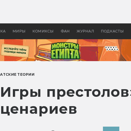
 фильмы смотреть в
Как создавались «Страшил
те 2026? В мире —
фильм, без которого не б
липсис, в России —
бы «Властелина колец»
ие комедии
УКА
МИРЫ
КОМИКСЫ
ФАН
ЖУРНАЛ
ПОДКАСТЫ
АТСКИЕ ТЕОРИИ
Игры престолов»
сценариев