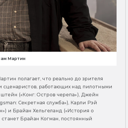
сам Мартин
артин полагает, что реально до зрителя 
ти сценаристов, работающих над пилотными 
штейн («Конг: Остров черепа»), Джейн 
gsman: Секретная служба»), Карли Рэй 
») и Брайан Хельгеланд («История о 
м, станет Брайан Когман, постоянный 