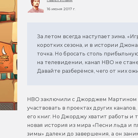
16 июня 2017 г.
За летом всегда наступает зима. «И
коротких сезона, и в истории Джон
точка. Но бросать столь прибыльну
на телевидении, канал HBO не стан
Давайте разберёмся, чего от них ож
HBO заключили с Джорджем Мартином э
участвовать в проектах других каналов
его книг. Но Джорджу хватит работы и т
новая история из мира «Песни льда и пл
зимы» далеки до завершения, а он зани