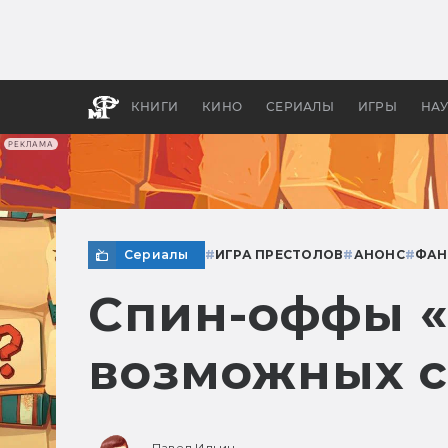
Какие
авгус
апока
детск
КНИГИ
КИНО
СЕРИАЛЫ
ИГРЫ
НА
РЕКЛАМА
Сериалы
#
ИГРА ПРЕСТОЛОВ
#
АНОНС
#
ФАН
Спин-оффы «
возможных 
Павел Ильин