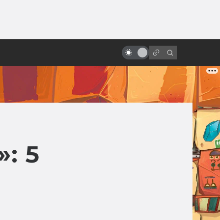
ы»:
ыло
Неснятые фильмы: Как Супермен
не стал чёрным
: 5