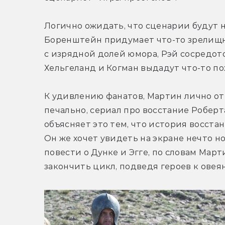
Логично ожидать, что сценарии будут 
Боренштейн придумает что-то зрелищн
с изрядной долей юмора, Рэй сосредото
Хельгеланд и Когман выдадут что-то по
К удивлению фанатов, Мартин лично от
печально, сериал про восстание Роберт
объясняет это тем, что история восстани
Он же хочет увидеть на экране нечто но
повести о Дунке и Эгге, по словам Марти
закончить цикл, подведя героев к овея