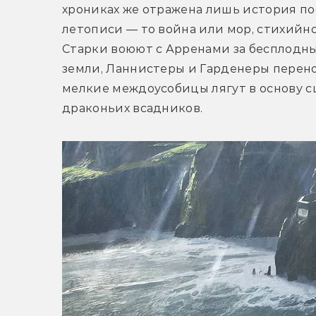
хрониках же отражена лишь история пос
летописи — то война или мор, стихийно
Старки воюют с Арренами за бесплодны
земли, Ланнистеры и Гарденеры перено
мелкие междоусобицы лягут в основу сц
драконьих всадников.