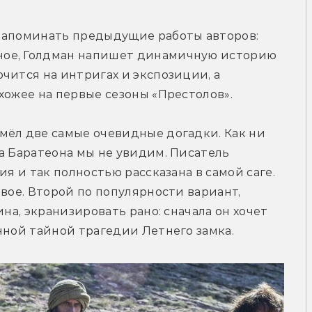
напоминать предыдущие работы авторов: 
ое, Голдман напишет динамичную историю 
чится на интригах и экспозиции, а 
хожее на первые сезоны «Престолов».
мёл две самые очевидные догадки. Как ни 
а Баратеона мы не увидим. Писатель 
я и так полностью рассказана в самой саге. 
вое. Второй по популярности вариант, 
на, экранизировать рано: сначала он хочет 
нной тайной трагедии Летнего замка.