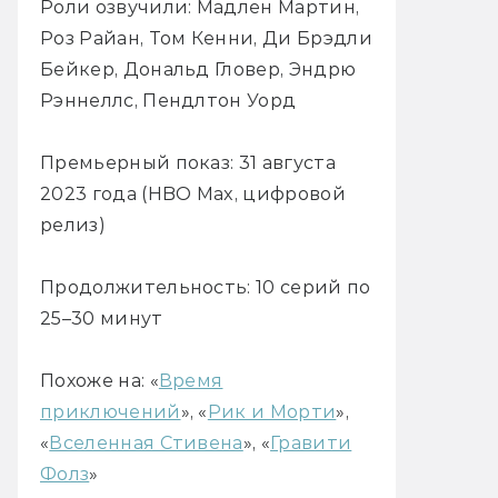
Роли озвучили: Мадлен Мартин,
Роз Райан, Том Кенни, Ди Брэдли
Бейкер, Дональд Гловер, Эндрю
Рэннеллс, Пендлтон Уорд
Премьерный показ: 31 августа
2023 года (HBO Max, цифровой
релиз)
Продолжительность: 10 серий по
25–30 минут
Похоже на: «
Время
приключений
», «
Рик и Морти
»,
«
Вселенная Стивена
», «
Гравити
Фолз
»