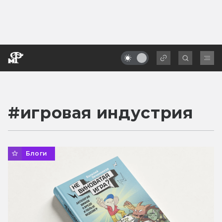
#
игровая индустрия
Блоги