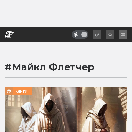
#
Майкл Флетчер
Книги